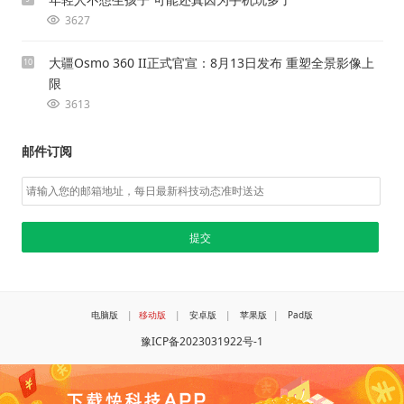
3627
大疆Osmo 360 II正式官宣：8月13日发布 重塑全景影像上
10
限
3613
邮件订阅
电脑版
|
移动版
|
安卓版
|
苹果版
|
Pad版
豫ICP备2023031922号-1