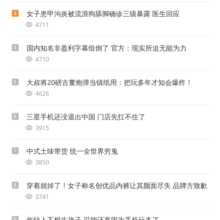
女子患甲沟炎被流浪狗舔脚确诊三级暴露 医生回应
3
4711
国内知名非盈利字幕组倒了 官方：现实所迫无能为力
4
4710
大叔将20磅古董炮弹当镇纸用：把玩多年才知会爆炸！
5
4626
三星手机还没退出中国 门店先扛不住了
6
3915
中式土味带货 统一全世界穷鬼
7
3850
穿着就掉了！女子称名创优品内裤让其颜面尽失 品牌方致歉
8
3741
年轻人不想生孩子 可能还真因为手机玩多了
9