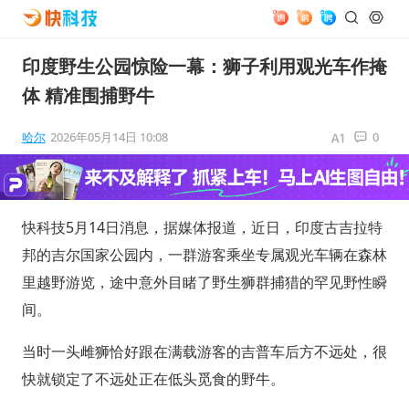
印度野生公园惊险一幕：狮子利用观光车作掩
体 精准围捕野牛
哈尔
2026年05月14日 10:08
0
快科技5月14日消息，据媒体报道，近日，印度古吉拉特
邦的吉尔国家公园内，一群游客乘坐专属观光车辆在森林
里越野游览，途中意外目睹了野生狮群捕猎的罕见野性瞬
间。
当时一头雌狮恰好跟在满载游客的吉普车后方不远处，很
快就锁定了不远处正在低头觅食的野牛。