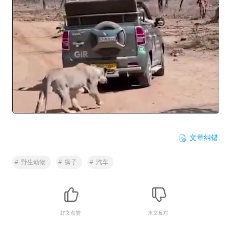
文章纠错
#
野生动物
#
狮子
#
汽车
好文点赞
水文反对