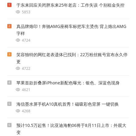
于东来回应关闭胖东来25年老店：工作失误 个别租金失控
1
5853
真品牌烙印！奔驰AMG座椅车标把车主烫伤 背上烙出AMG
2
字样
4724
笑容独特的网红老表遗体已找到：22万粉丝账号宣布永久停
3
更
4722
苹果首款折叠屏iPhone新配色曝光：银色、深蓝色现身
4
4621
海信墨水屏手机A10真机首秀！磁吸彩色背屏 一键切换
5
4268
预计10.5万起售！比亚迪海豹06将于8月11日上市：外观大
6
变