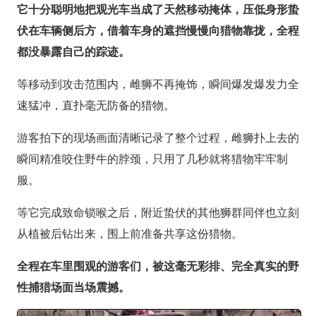
它十分聪明地把观光车当成了天然移动掩体，压低身形蛰
伏在车辆侧后方，借着车身的遮挡慢慢向猎物靠拢，全程
都没暴露自己的踪迹。
等移动到攻击范围内，雌狮不再掩饰，瞬间爆发爆发力全
速猛冲，直扑毫无防备的猎物。
游客拍下的现场画面清晰记录了整个过程，雌狮扑上去的
瞬间精准咬住野牛的脖颈，只用了几秒就将猎物牢牢制
服。
等它完成致命锁喉之后，附近蛰伏的其他狮群同伴也立刻
从植被后钻出来，围上前准备共享这份猎物。
全程在车里围观的游客们，被这毫无彩排、完全真实的野
性捕猎场面当场震撼。