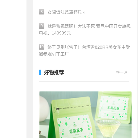
8
女骑请注意罩杯尺寸
9
就是监视器啊！大法不死 索尼中国开卖旗舰
电视：149999元
10
终于见到张雪了！台湾省820RR美女车主受
邀参观机车工厂
好物推荐
换一波