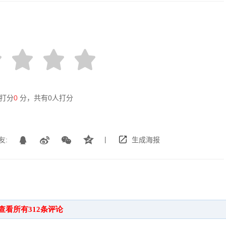
打分
0
分，共有
0
人打分
|
友:
生成海报