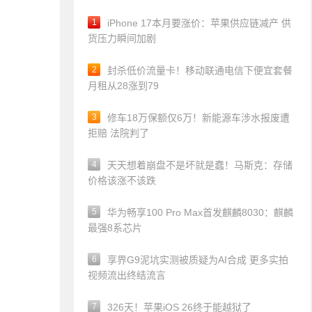
1
iPhone 17本月要涨价：苹果供应链减产 供
货压力瞬间加剧
2
封杀低价流量卡！移动联通电信下便宜套餐
月租从28涨到79
3
修车18万保额仅6万！新能源车涉水报废遭
拒赔 法院判了
4
天天想着崩盘不是坏就是蠢！马斯克：存储
价格该涨不该跌
5
华为畅享100 Pro Max首发麒麟8030：麒麟
最强8系芯片
6
享界G9泥坑实测被质疑为AI合成 更多实拍
视频流出终结流言
7
326天！苹果iOS 26终于能越狱了