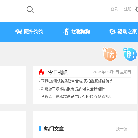
登录
注册
硬件狗狗
电池狗狗
驱动之家
·
享界G9测试被质疑AI合成 实拍视频终结流言
今日视点
2026年08月9日 星期日
·
新能源车涉水后报废 是否可以全损理赔
·
马斯克：需求增速是供应的10倍 存储该涨价
·
iPhone 17本月或调价：苹果供应链减产30%
热门文章
换一波