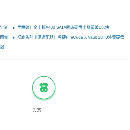
存储
里程碑！金士顿A400 SATA固态硬盘出货量破1亿块
盘图赏
彻底告别电源适配器！希捷FireCuda X Vault 20TB外置硬盘
评测：自带RGB的游戏扩容神器
摧毁
打赏