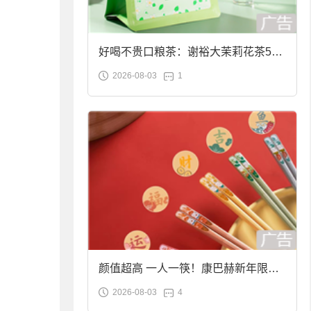
好喝不贵口粮茶：谢裕大茉莉花茶50g
2026-08-03
1
袋装9.9元到手
颜值超高 一人一筷！康巴赫新年限定
2026-08-03
4
合金筷子大促：19.9元