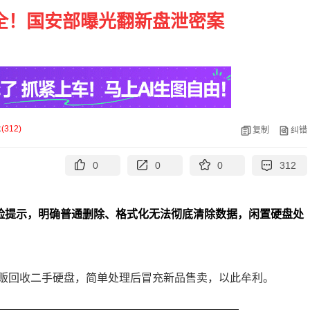
全！国安部曝光翻新盘泄密案
论
(
312
)
复制
纠错
0
0
0
312
风险提示，明确普通删除、格式化无法彻底清除数据，闲置硬盘处
贩回收二手硬盘，简单处理后冒充新品售卖，以此牟利。