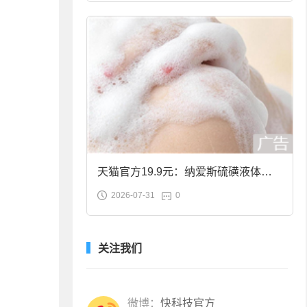
天猫官方19.9元：纳爱斯硫磺液体香
2026-07-31
0
皂2斤大促
关注我们
微博：
快科技官方