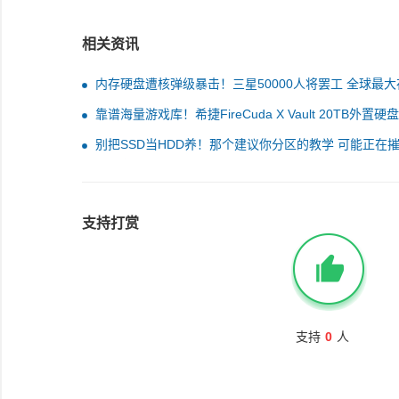
相关资讯
内存硬盘遭核弹级暴击！三星50000人将罢工 全球最大
芯片工厂面临瘫痪
靠谱海量游戏库！希捷FireCuda X Vault 20TB外置硬
别把SSD当HDD养！那个建议你分区的教学 可能正在
你的硬盘速度
支持打赏
支持
0
人