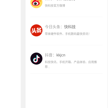
快科技官方微博
今日头条：
快科技
带来硬件软件、手机数码最快资讯！
抖音：
kkjcn
科技快讯、手机开箱、产品体验、应用推
荐...