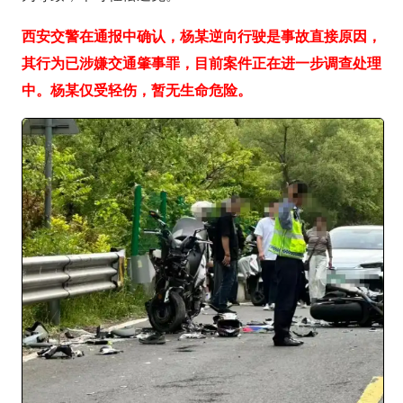
西安交警在通报中确认，杨某
逆向行驶
是事故直接原因，
其行为已涉嫌
交通肇事罪
，目前案件正在进一步调查处理
中。杨某仅受轻伤，暂无生命危险。