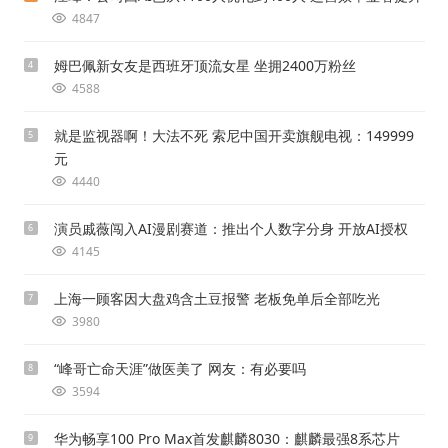
4847
姆巴佩新女友是西班牙顶流女星 坐拥2400万粉丝
4
4588
就是监视器啊！大法不死 索尼中国开卖旗舰电视：149999
5
元
4440
演员戚薇闯入AI漫剧赛道：推出个人数字分身 开放AI授权
6
4145
上海一顾客因大盘鸡含土豆报警 老板免单后全部吃光
7
3980
“峰哥亡命天涯”做医美了 网友：有必要吗
8
3594
华为畅享100 Pro Max首发麒麟8030：麒麟最强8系芯片
9