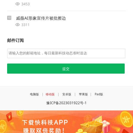
3453
戚薇AI形象宣传片被批擦边
10
3311
邮件订阅
电脑版
|
移动版
|
安卓版
|
苹果版
|
Pad版
豫ICP备2023031922号-1