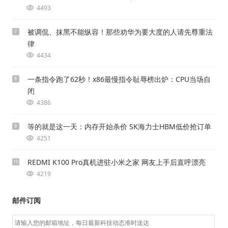
4493
被调侃、抹黑不能纵容！那些劝华为要大度的人请先尊重法
7
律
4434
一条指令跑了62秒！x86最慢指令耻辱榜出炉：CPU当场自
8
闭
4386
等的就是这一天：内存开始杀价 SK海力士HBM低价抢订单
9
4251
REDMI K100 Pro真机进驻小米之家 网友上手后直呼漂亮
10
4219
邮件订阅