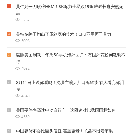
黄仁勋一刀砍碎HBM！SK海力士暴跌19% 唯独长鑫安然无
1
恙
5267
英特尔终于掏出了压箱底的技术！CPU不用再干苦力
2
5093
破除美国制裁！华为5G手机海外回归：有国外花粉到激动不
3
行
4982
8月11日上映你看吗！沈腾主演大片口碑解禁 有人看完称泪
4
崩
4640
美国要停售高速电动自行车：这限速对比我国国标如何！
5
4559
中国存储不会比巨头便宜 甚至更贵！长鑫不惯着苹果
6