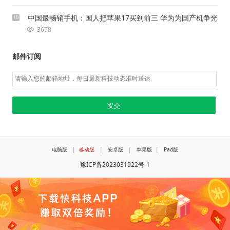
中国最畅销手机：国人把苹果17买到前三 华为为国产机争光
10
3678
邮件订阅
电脑版
|
移动版
|
安卓版
|
苹果版
|
Pad版
豫ICP备2023031922号-1