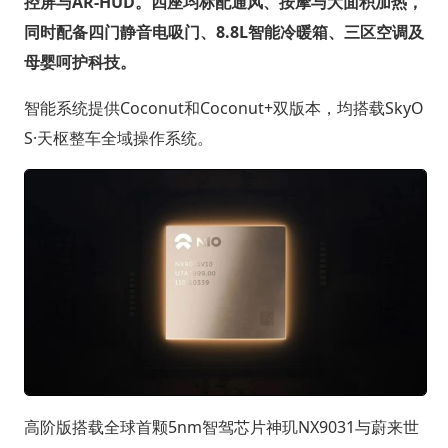
控屏与AR-HUD。四座均标配通风、按摩与大面积加热，
同时配备四门静音电吸门、8.8L智能冷暖箱、三区空调及
母婴呵护科技。
智能系统提供Coconut和Coconut+双版本，均搭载SkyO
S·天枢整车全域操作系统。
高阶版搭载全球首颗5nm智驾芯片神玑NX9031与蔚来世