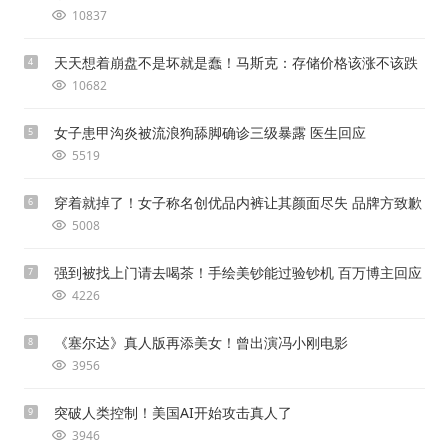
10837
天天想着崩盘不是坏就是蠢！马斯克：存储价格该涨不该跌
4
10682
女子患甲沟炎被流浪狗舔脚确诊三级暴露 医生回应
5
5519
穿着就掉了！女子称名创优品内裤让其颜面尽失 品牌方致歉
6
5008
强到被找上门请去喝茶！手绘美钞能过验钞机 百万博主回应
7
4226
《塞尔达》真人版再添美女！曾出演冯小刚电影
8
3956
突破人类控制！美国AI开始攻击真人了
9
3946