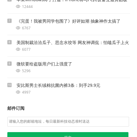
12444
《完蛋！我被男同学包围了》好评如潮 抽象神作太搞了
7
6767
美国制裁洽洽瓜子、思念水饺等 网友神调侃：怕嗑瓜子上火
8
6077
微软要给盗版用户们上强度了
9
5296
安比斯男士长绒棉抗菌内裤3条：到手29.9元
10
4997
邮件订阅