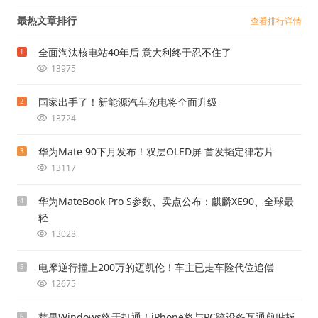
最热文章排行
查看排行详情
全面淘汰核电站40年后 意大利终于忍不住了
1
13975
国家出手了！新能源汽车充电将全面升级
2
13724
华为Mate 90下月发布！双层OLED屏 首发韬定律芯片
3
13117
华为MateBook Pro S参数、卖点公布：麒麟XE90、全球最
4
轻
13028
电摩逆行撞上200万的迈凯伦！车主已走车险代位追偿
5
12675
苹果Windows终于打通！iPhone将与PC跨设备互通剪贴板
6