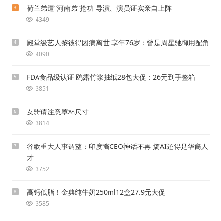
荷兰弟遭“河南弟”抢功 导演、演员证实亲自上阵
3
4349
殿堂级艺人黎彼得因病离世 享年76岁：曾是周星驰御用配角
4
4090
FDA食品级认证 鸥露竹浆抽纸28包大促：26元到手整箱
5
3851
女骑请注意罩杯尺寸
6
3814
谷歌重大人事调整：印度裔CEO神话不再 搞AI还得是华裔人
7
才
3752
高钙低脂！金典纯牛奶250ml12盒27.9元大促
8
3585