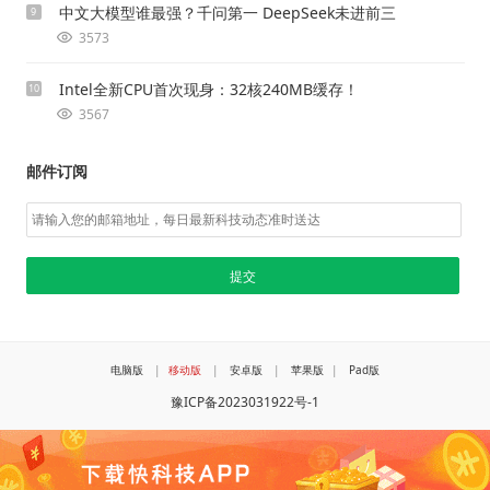
中文大模型谁最强？千问第一 DeepSeek未进前三
9
3573
Intel全新CPU首次现身：32核240MB缓存！
10
3567
邮件订阅
电脑版
|
移动版
|
安卓版
|
苹果版
|
Pad版
豫ICP备2023031922号-1