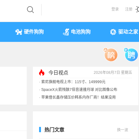
登录
注册
硬件狗狗
电池狗狗
驱动之家
今日视点
2026年08月7日 星期五
·
索尼旗舰电视上市：115寸、149999元
·
SpaceX火箭残骸7倍音速撞月球 对比图像公布
·
苹果借长鑫存储压价韩系内存厂商！结果没用
·
歌手汪峰：公司因AI已从1100人优化到400人
热门文章
换一波