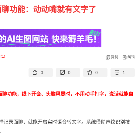
面聊功能：动动嘴就有文字了
论
(
1
)
复制
纠错
0
0
0
1
面聊功能，线下开会、头脑风暴时，不用动手打字，说话就能自
择记录面聊，就能开启实时语音转文字。系统借助声纹识别技
。