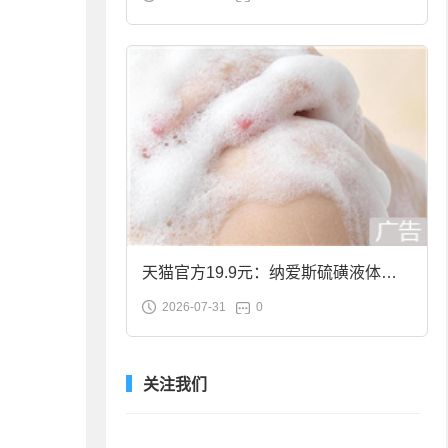
合金筷子大促：19.9元
天猫官方19.9元：纳爱斯硫磺液体香
2026-07-31
0
皂2斤大促
关注我们