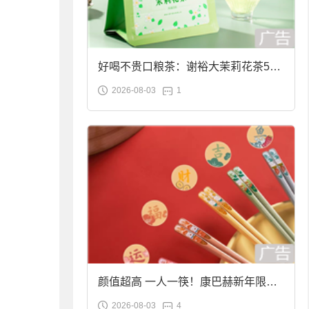
好喝不贵口粮茶：谢裕大茉莉花茶50g
2026-08-03
1
袋装9.9元到手
颜值超高 一人一筷！康巴赫新年限定
2026-08-03
4