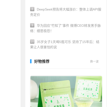
8
DeepSeek预告将大幅涨价：整体上调API服
务定价
9
华为回应“竹知了”事件 微博CEO转发黑手脉
络：细思极恐！
10
35岁女子1天喝5瓶可乐 坚持了15年后：结
果让人很害怕的说
好物推荐
换一波