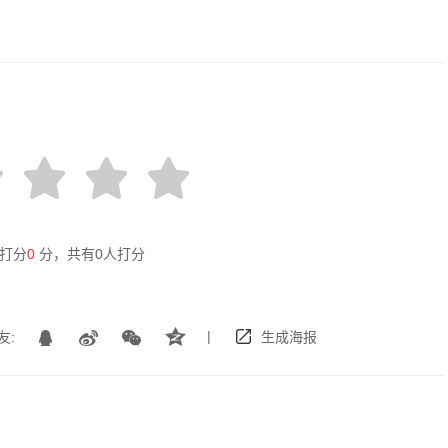
打分
0
分，共有
0
人打分
|
友:
生成海报