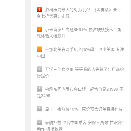
1
游科压力最大的8月到了！《黑神话》全平
台七折优惠：史低
2
小米首发！高通8E6 Pro独占硬核技术：游
戏体验大幅跃升
3
一加北美官网手机全部售罄！退出美国 专注
中国
4
开学三件套涨价 等等看的人失算了：厂商纷
纷提价
5
余承东回应发布会口误：起售价是24999 不
是2499
6
显卡一夜涨价40%！原价预售订单直接作废
7
泰航拒载22名中国乘客 安保人员做“拉眼角”
动作 机场致歉