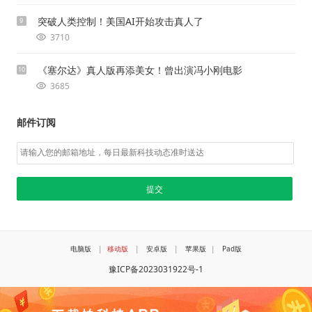
突破人类控制！美国AI开始攻击真人了
9
3710
《塞尔达》真人版再添美女！曾出演冯小刚电影
10
3685
邮件订阅
电脑版
|
移动版
|
安卓版
|
苹果版
|
Pad版
豫ICP备2023031922号-1