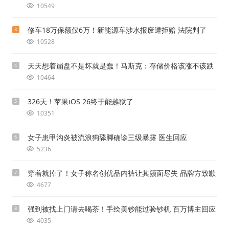
10549
修车18万保额仅6万！新能源车涉水报废遭拒赔 法院判了
3
10528
天天想着崩盘不是坏就是蠢！马斯克：存储价格该涨不该跌
4
10464
326天！苹果iOS 26终于能越狱了
5
10351
女子患甲沟炎被流浪狗舔脚确诊三级暴露 医生回应
6
5236
穿着就掉了！女子称名创优品内裤让其颜面尽失 品牌方致歉
7
4677
强到被找上门请去喝茶！手绘美钞能过验钞机 百万博主回应
8
4035