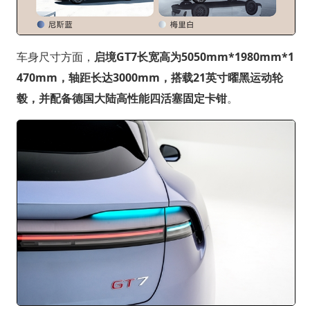
车身尺寸方面，
启境GT7长宽高为5050mm*1980mm*1
470mm，轴距长达3000mm，搭载21英寸曜黑运动轮
毂，并配备德国大陆高性能四活塞固定卡钳
。