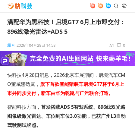
满配华为黑科技！启境GT7 6月上市即交付：
896线激光雷达+ADS 5
霜月
2026年04月28日 14:58
0
快科技4月28日消息，2026北京车展期间，启境汽车CM
O董威娜透露，
旗下首款智能猎装车
启境GT7
将于
6月上
市并同步交付
，新车由华为乾崑与广汽联合打造。
智能科技方面，
首发搭载
ADS 5智驾系统
、896线双光路
图像级激光雷达、车位到车位3.0功能，已获广州L3自动
驾驶测试牌照。