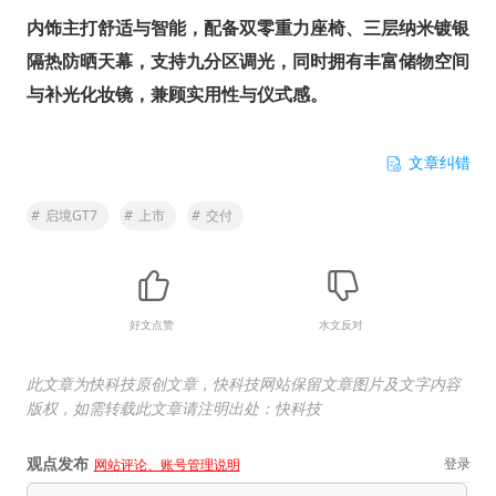
内饰主打舒适与智能，配备双零重力座椅、三层纳米镀银
隔热防晒天幕，支持九分区调光，同时拥有丰富储物空间
与补光化妆镜，兼顾实用性与仪式感。
文章纠错
#
启境GT7
#
上市
#
交付
好文点赞
水文反对
此文章为快科技原创文章，快科技网站保留文章图片及文字内容
版权，如需转载此文章请注明出处：快科技
观点发布
登录
网站评论、账号管理说明