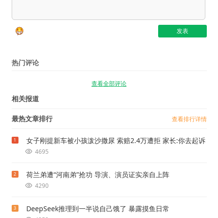
热门评论
查看全部评论
相关报道
最热文章排行
查看排行详情
女子刚提新车被小孩泼沙撒尿 索赔2.4万遭拒 家长:你去起诉
1
4695
荷兰弟遭“河南弟”抢功 导演、演员证实亲自上阵
2
4290
DeepSeek推理到一半说自己饿了 暴露摸鱼日常
3