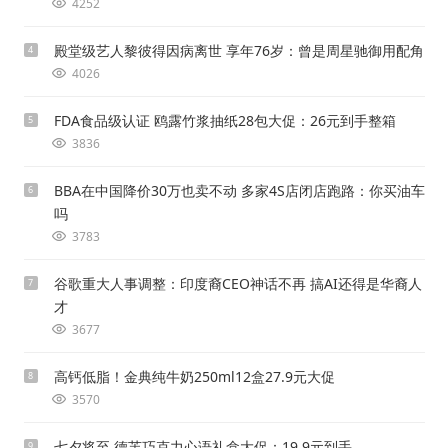
4252
殿堂级艺人黎彼得因病离世 享年76岁：曾是周星驰御用配角
4
4026
FDA食品级认证 鸥露竹浆抽纸28包大促：26元到手整箱
5
3836
BBA在中国降价30万也卖不动 多家4S店闭店跑路：你买油车
6
吗
3783
谷歌重大人事调整：印度裔CEO神话不再 搞AI还得是华裔人
7
才
3677
高钙低脂！金典纯牛奶250ml12盒27.9元大促
8
3570
七夕将至 德芙巧克力心语礼盒大促：19.9元到手
9