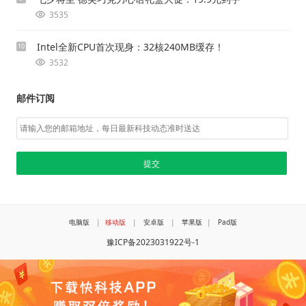
3535
Intel全新CPU首次现身：32核240MB缓存！
10
3532
邮件订阅
电脑版
|
移动版
|
安卓版
|
苹果版
|
Pad版
豫ICP备2023031922号-1