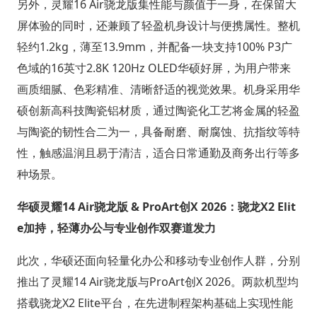
另外，灵耀16 Air骁龙版集性能与颜值于一身，在保留大
屏体验的同时，还兼顾了轻盈机身设计与便携属性。整机
轻约1.2kg，薄至13.9mm，并配备一块支持100% P3广
色域的16英寸2.8K 120Hz OLED华硕好屏，为用户带来
画质细腻、色彩精准、清晰舒适的视觉效果。机身采用华
硕创新高科技陶瓷铝材质，通过陶瓷化工艺将金属的轻盈
与陶瓷的韧性合二为一，具备耐磨、耐腐蚀、抗指纹等特
性，触感温润且易于清洁，适合日常通勤及商务出行等多
种场景。
华硕灵耀14 Air骁龙版 & ProArt创X 2026：骁龙X2 Elit
e加持，轻薄办公与专业创作双赛道发力
此次，华硕还面向轻量化办公和移动专业创作人群，分别
推出了灵耀14 Air骁龙版与ProArt创X 2026。两款机型均
搭载骁龙X2 Elite平台，在先进制程架构基础上实现性能