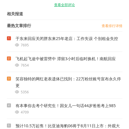
查看全部评论
相关报道
最热文章排行
查看排行详情
于东来回应关闭胖东来25年老店：工作失误 个别租金失控
1
7695
飞机起飞途中被雷劈中 滞留3小时后临时换机！南航回应
2
7654
笑容独特的网红老表遗体已找到：22万粉丝账号宣布永久停
3
更
5356
有本事你去考个研究生！因女儿一句话44岁爸爸考上985
4
4709
预计10.5万起售！比亚迪海豹06将于8月11日上市：外观大
5