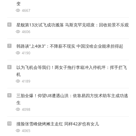
变
4667
星舰第13次试飞成功溅落 马斯克罕见唱衰：回收前景不乐观
6
4606
韩路谈“上4休3”：不降薪不现实 中国没啥企业能承担得起
7
4190
以为飞机会等我们！两女子拖行李箱冲入停机坪：挥手拦飞
8
机
4189
三胎全爆！仰望U8遭遇山洪：依靠易四方技术助车主成功逃
9
生
4098
撞脸张雪峰烧烤摊主走红 同样42岁也有女儿
10
4065