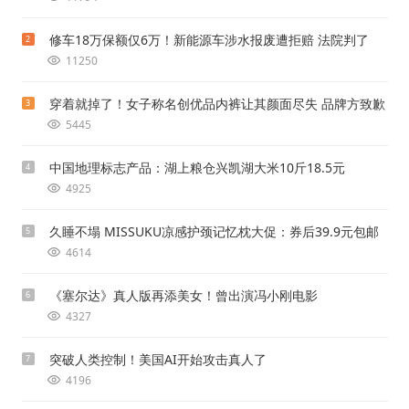
修车18万保额仅6万！新能源车涉水报废遭拒赔 法院判了
2
11250
穿着就掉了！女子称名创优品内裤让其颜面尽失 品牌方致歉
3
5445
中国地理标志产品：湖上粮仓兴凯湖大米10斤18.5元
4
4925
久睡不塌 MISSUKU凉感护颈记忆枕大促：券后39.9元包邮
5
4614
《塞尔达》真人版再添美女！曾出演冯小刚电影
6
4327
突破人类控制！美国AI开始攻击真人了
7
4196