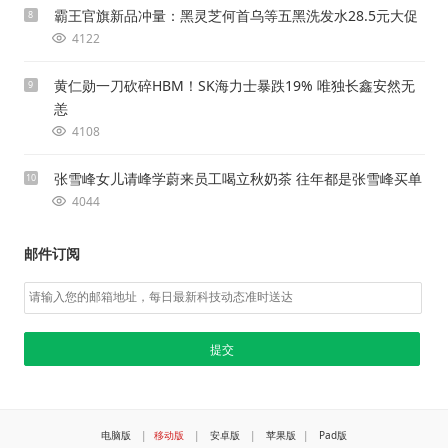
霸王官旗新品冲量：黑灵芝何首乌等五黑洗发水28.5元大促
8
4122
黄仁勋一刀砍碎HBM！SK海力士暴跌19% 唯独长鑫安然无
9
恙
4108
张雪峰女儿请峰学蔚来员工喝立秋奶茶 往年都是张雪峰买单
10
4044
邮件订阅
电脑版
|
移动版
|
安卓版
|
苹果版
|
Pad版