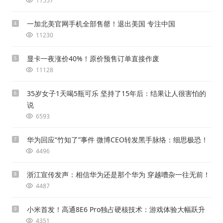
11557
一加北美官网手机全部售罄！退出美国 专注中国
4
11230
显卡一夜涨价40%！原价预售订单直接作废
5
11128
35岁女子1天喝5瓶可乐 坚持了15年后：结果让人很害怕的
6
说
6593
华为回应“竹知了”事件 微博CEO转发黑手脉络：细思极恐！
7
4496
浙江宣传发声：相信华为还是那个华为 穿越嘈杂一往无前！
8
4487
小米首发！高通8E6 Pro独占硬核技术：游戏体验大幅跃升
9
4351