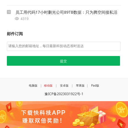
员工用代码17小时删光公司89TB数据：只为腾空间接私活
10
4319
邮件订阅
电脑版
|
移动版
|
安卓版
|
苹果版
|
Pad版
豫ICP备2023031922号-1