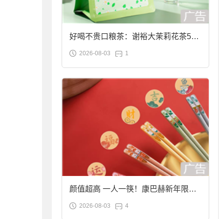
好喝不贵口粮茶：谢裕大茉莉花茶50g
2026-08-03
1
袋装9.9元到手
颜值超高 一人一筷！康巴赫新年限定
2026-08-03
4
合金筷子大促：19.9元