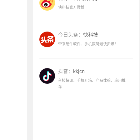
快科技官方微博
今日头条：
快科技
带来硬件软件、手机数码最快资讯！
抖音：
kkjcn
科技快讯、手机开箱、产品体验、应用推
荐...