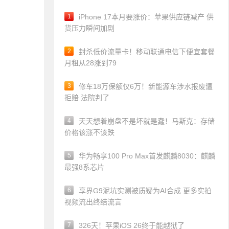
1
iPhone 17本月要涨价：苹果供应链减产 供
货压力瞬间加剧
2
封杀低价流量卡！移动联通电信下便宜套餐
月租从28涨到79
3
修车18万保额仅6万！新能源车涉水报废遭
拒赔 法院判了
4
天天想着崩盘不是坏就是蠢！马斯克：存储
价格该涨不该跌
5
华为畅享100 Pro Max首发麒麟8030：麒麟
最强8系芯片
6
享界G9泥坑实测被质疑为AI合成 更多实拍
视频流出终结流言
7
326天！苹果iOS 26终于能越狱了