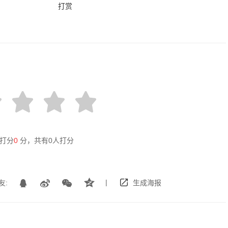
打赏
打分
0
分，共有
0
人打分
|
友:
生成海报