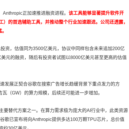
，Anthropic正加速推进融资进程。
该工具能够显著提升软件开
工）的首选辅助工具，并推动整个行业加速跟进。公司还透露，
猛。
美元投资，估值同为3500亿美元，协议中同样包含未来追加200亿
300亿美元的融资，随后有投资者试图以8000亿美元甚至更高的估值
c的快速发展正契合谷歌在搜索广告增长趋缓背景下重点发力的方
于5吉瓦（GW）的算力规模，后续还可能进一步增加。
主要替代方案之一。在算力需求极为庞大的AI行业中，此类资源
谷歌已宣布将向Anthropic提供多达100万颗TPU芯片，总价值
资约30亿美元。