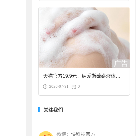
天猫官方19.9元：纳爱斯硫磺液体香
2026-07-31
0
皂2斤大促
关注我们
微博：
快科技官方