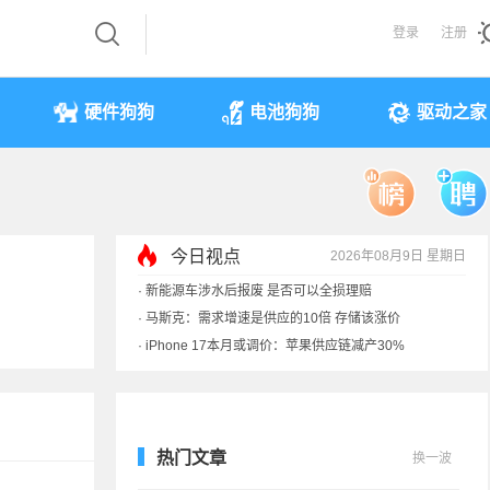
登录
注册
硬件狗狗
电池狗狗
驱动之家
今日视点
2026年08月9日 星期日
·
iPhone 17本月或调价：苹果供应链减产30%
·
享界G9测试被质疑AI合成 实拍视频终结流言
·
新能源车涉水后报废 是否可以全损理赔
·
马斯克：需求增速是供应的10倍 存储该涨价
热门文章
换一波