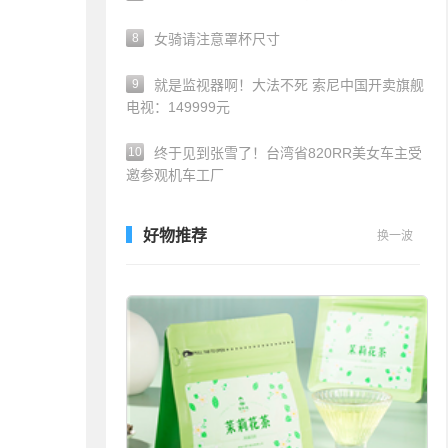
8
女骑请注意罩杯尺寸
9
就是监视器啊！大法不死 索尼中国开卖旗舰
电视：149999元
10
终于见到张雪了！台湾省820RR美女车主受
邀参观机车工厂
好物推荐
换一波