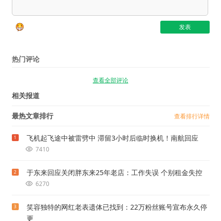
热门评论
查看全部评论
相关报道
最热文章排行
查看排行详情
飞机起飞途中被雷劈中 滞留3小时后临时换机！南航回应
1
7410
于东来回应关闭胖东来25年老店：工作失误 个别租金失控
2
6270
笑容独特的网红老表遗体已找到：22万粉丝账号宣布永久停
3
更