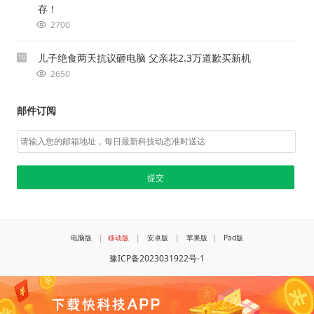
存！
2700
儿子绝食两天抗议砸电脑 父亲花2.3万道歉买新机
10
2650
邮件订阅
电脑版
|
移动版
|
安卓版
|
苹果版
|
Pad版
豫ICP备2023031922号-1