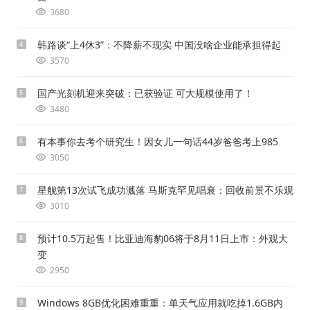
3680
韩路谈“上4休3”：不降薪不现实 中国没啥企业能承担得起
4
3570
国产光刻机迎来突破：已获验证 可大规模使用了！
5
3480
有本事你去考个研究生！因女儿一句话44岁爸爸考上985
6
3050
星舰第13次试飞成功溅落 马斯克罕见唱衰：回收前景不乐观
7
3010
预计10.5万起售！比亚迪海豹06将于8月11日上市：外观大
8
变
2950
Windows 8GB优化困难重重：单天气应用就吃掉1.6GB内
9