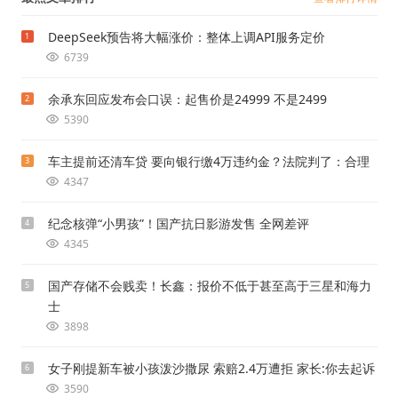
DeepSeek预告将大幅涨价：整体上调API服务定价
1
6739
余承东回应发布会口误：起售价是24999 不是2499
2
5390
车主提前还清车贷 要向银行缴4万违约金？法院判了：合理
3
4347
纪念核弹“小男孩”！国产抗日影游发售 全网差评
4
4345
国产存储不会贱卖！长鑫：报价不低于甚至高于三星和海力
5
士
3898
女子刚提新车被小孩泼沙撒尿 索赔2.4万遭拒 家长:你去起诉
6
3590