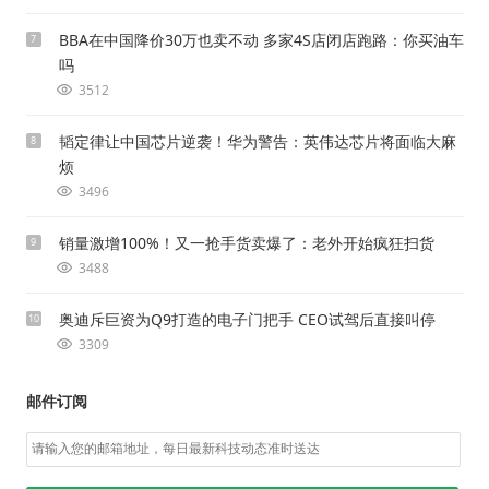
BBA在中国降价30万也卖不动 多家4S店闭店跑路：你买油车
7
吗
3512
韬定律让中国芯片逆袭！华为警告：英伟达芯片将面临大麻
8
烦
3496
销量激增100%！又一抢手货卖爆了：老外开始疯狂扫货
9
3488
奥迪斥巨资为Q9打造的电子门把手 CEO试驾后直接叫停
10
3309
邮件订阅