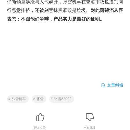
伴随销量暴涨与人气飙升，张雪机车在香港市场也遭到同
行恶意排挤，还被刻意抹黑诋毁是垃圾。
对此萧锦滔从容
表态：不跟他们争辩，产品实力是最好的证明。
文章纠错
#
张雪机车
#
张雪
#
张雪820RR
好文点赞
水文反对