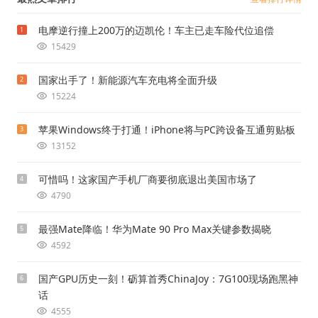
电摩逆行撞上200万的迈凯伦！车主已走车险代位追偿
1
15429
国家出手了！新能源汽车充电将全面升级
2
15224
苹果Windows终于打通！iPhone将与PC跨设备互通剪贴板
3
13152
可惜吗！这家国产手机厂商要彻底退出美国市场了
4
4790
最强Mate降临！华为Mate 90 Pro Max关键参数揭晓
5
4592
国产GPU历史一刻！砺算首秀ChinaJoy：7G100现场跑黑神
6
话
4555