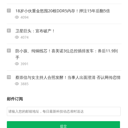
18岁小伙重金怒囤20根DDR5内存！押注15年后翻5倍
7
4094
卫星巨头：宣布破产！
8
4074
防小孩、纯铜线芯！喜美诺3位总控插排发车：券后11.9到
9
手
3991
蔡崇信与女主持人合照发酵！当事人出面澄清 否认网传恋情
10
3885
邮件订阅