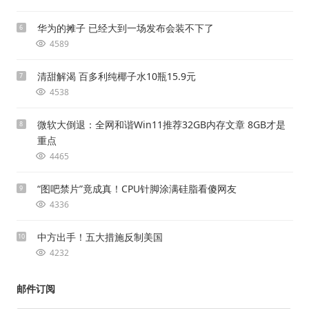
华为的摊子 已经大到一场发布会装不下了
6
4589
清甜解渴 百多利纯椰子水10瓶15.9元
7
4538
微软大倒退：全网和谐Win11推荐32GB内存文章 8GB才是
8
重点
4465
“图吧禁片”竟成真！CPU针脚涂满硅脂看傻网友
9
4336
中方出手！五大措施反制美国
10
4232
邮件订阅