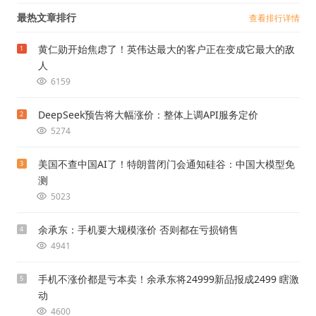
最热文章排行
查看排行详情
黄仁勋开始焦虑了！英伟达最大的客户正在变成它最大的敌
1
人
6159
DeepSeek预告将大幅涨价：整体上调API服务定价
2
5274
美国不查中国AI了！特朗普闭门会通知硅谷：中国大模型免
3
测
5023
余承东：手机要大规模涨价 否则都在亏损销售
4
4941
手机不涨价都是亏本卖！余承东将24999新品报成2499 瞎激
5
动
4600