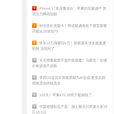
1
iPhone 17本月要涨价：苹果供应链减产 供
货压力瞬间加剧
2
封杀低价流量卡！移动联通电信下便宜套餐
月租从28涨到79
3
修车18万保额仅6万！新能源车涉水报废遭
拒赔 法院判了
4
天天想着崩盘不是坏就是蠢！马斯克：存储
价格该涨不该跌
5
享界G9泥坑实测被质疑为AI合成 更多实拍
视频流出终结流言
6
326天！苹果iOS 26终于能越狱了
7
中国地理标志产品：湖上粮仓兴凯湖大米10
斤18.5元