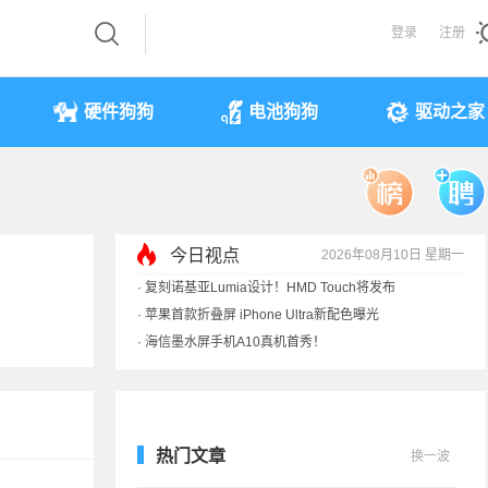
登录
注册
硬件狗狗
电池狗狗
驱动之家
今日视点
2026年08月10日 星期一
·
复刻诺基亚Lumia设计！HMD Touch将发布
·
苹果首款折叠屏 iPhone Ultra新配色曝光
·
海信墨水屏手机A10真机首秀！
·
马斯克也被骗！SpaceX火箭残骸撞月视频是假
热门文章
换一波