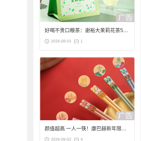
好喝不贵口粮茶：谢裕大茉莉花茶50g
2026-08-03
1
袋装9.9元到手
颜值超高 一人一筷！康巴赫新年限定
2026-08-03
4