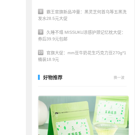
8
霸王官旗新品冲量：黑灵芝何首乌等五黑洗
发水28.5元大促
9
久睡不塌 MISSUKU凉感护颈记忆枕大促：
券后39.9元包邮
10
官旗大促：mm豆牛奶花生巧克力豆270g*1
桶装18.9元
好物推荐
换一波