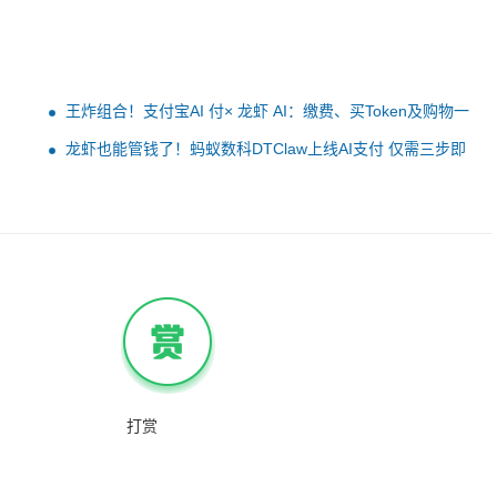
王炸组合！支付宝AI 付× 龙虾 AI：缴费、买Token及购物一
步到位
龙虾也能管钱了！蚂蚁数科DTClaw上线AI支付 仅需三步即
可完成
打赏