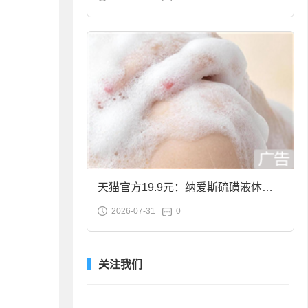
合金筷子大促：19.9元
天猫官方19.9元：纳爱斯硫磺液体香
2026-07-31
0
皂2斤大促
关注我们