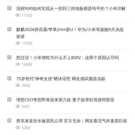
澎程N90如何实现从一排到三排地板都是纯平的？小米详解
5
11332
麒麟2026拼高通/苹果2nm新U！华为/小米等旗舰9月决战
6
挺谁
11055
想过没！小米增程为什么不上800V：这两个原因认可吗
7
10689
75岁初代“神奇女侠”晒沐浴照 网友感叹颜值冻龄
8
5432
理想CEO李想即将迎来第六娃 妻子挺孕肚现身阿那亚
9
5431
胖东来直饮水被居民占用 官方无奈：网友看完气炸素质巨差
10
5263