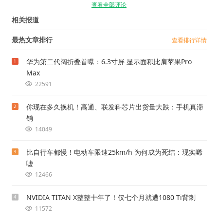
查看全部评论
相关报道
最热文章排行
查看排行详情
华为第二代阔折叠首曝：6.3寸屏 显示面积比肩苹果Pro
1
Max
22591
你现在多久换机！高通、联发科芯片出货量大跌：手机真滞
2
销
14049
比自行车都慢！电动车限速25km/h 为何成为死结：现实唏
3
嘘
12466
NVIDIA TITAN X整整十年了！仅七个月就遭1080 Ti背刺
4
11572