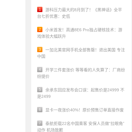
1
游科压力最大的8月到了！《黑神话》全平
台七折优惠：史低
2
小米首发！高通8E6 Pro独占硬核技术：游
戏体验大幅跃升
3
一加北美官网手机全部售罄！退出美国 专注
中国
4
开学三件套涨价 等等看的人失算了：厂商纷
纷提价
5
余承东回应发布会口误：起售价是24999 不
是2499
6
显卡一夜涨价40%！原价预售订单直接作废
7
泰航拒载22名中国乘客 安保人员做“拉眼角”
动作 机场致歉