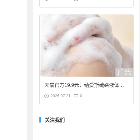
合金筷子大促：19.9元
天猫官方19.9元：纳爱斯硫磺液体香
2026-07-31
0
皂2斤大促
关注我们