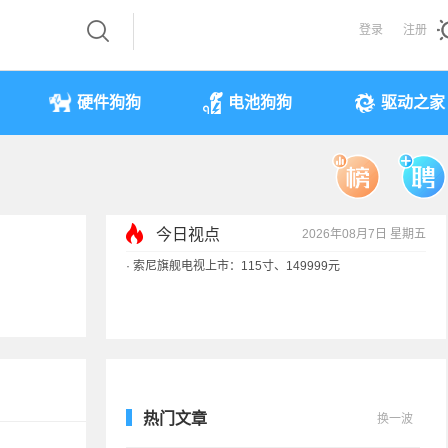
登录
注册
硬件狗狗
电池狗狗
驱动之家
今日视点
2026年08月7日 星期五
·
索尼旗舰电视上市：115寸、149999元
·
SpaceX火箭残骸7倍音速撞月球 对比图像公布
·
苹果借长鑫存储压价韩系内存厂商！结果没用
·
歌手汪峰：公司因AI已从1100人优化到400人
热门文章
换一波