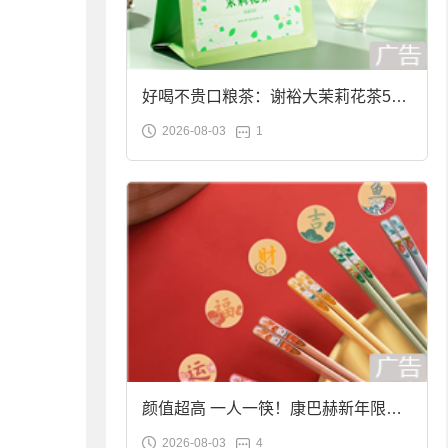
好喝不贵口粮茶：谢裕大茉莉花茶50g
2026-08-03
1
袋装9.9元到手
颜值超高 一人一筷！康巴赫新年限定
2026-08-03
4