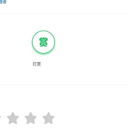
理者
打赏