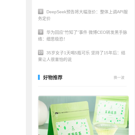
8
DeepSeek预告将大幅涨价：整体上调API服
务定价
9
华为回应“竹知了”事件 微博CEO转发黑手脉
络：细思极恐！
10
35岁女子1天喝5瓶可乐 坚持了15年后：结
果让人很害怕的说
好物推荐
换一波