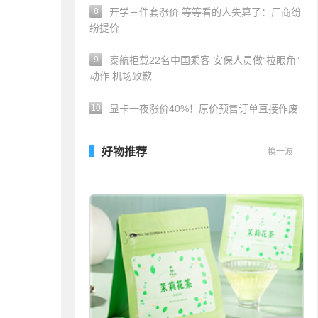
8
开学三件套涨价 等等看的人失算了：厂商纷
纷提价
9
泰航拒载22名中国乘客 安保人员做“拉眼角”
动作 机场致歉
10
显卡一夜涨价40%！原价预售订单直接作废
好物推荐
换一波