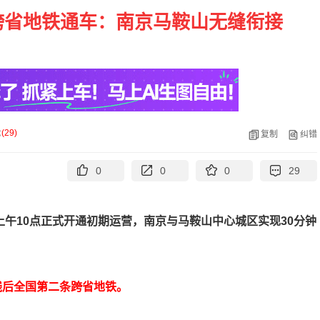
跨省地铁通车：南京马鞍山无缝衔接
论
(
29
)
复制
纠错
0
0
0
29
午10点正式开通初期运营，南京与马鞍山中心城区实现30分钟
线后
全国第二条跨省地铁。