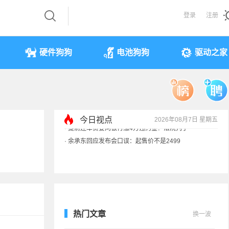
登录
注册
硬件狗狗
电池狗狗
驱动之家
今日视点
2026年08月7日 星期五
·
余承东回应发布会口误：起售价不是2499
·
奥迪斥巨资打造的电子门把手 CEO试驾后叫停
·
国产存储不会贱卖！长鑫：报价甚至高于三星
·
提前还车贷要向银行缴4万违约金？法院判了
热门文章
换一波