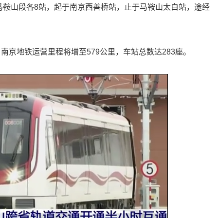
段、马鞍山段各8站，起于南京西善桥站，止于马鞍山太白站，途经
南京地铁运营里程将增至579公里，车站总数达283座。