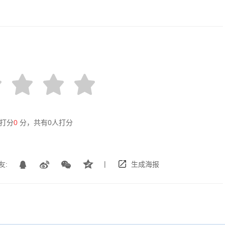
打分
0
分，共有
0
人打分
|
友:
生成海报