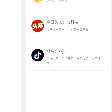
快科技官方微博
今日头条：
快科技
带来硬件软件、手机数码最快资讯！
抖音：
kkjcn
科技快讯、手机开箱、产品体验、应用推
荐...