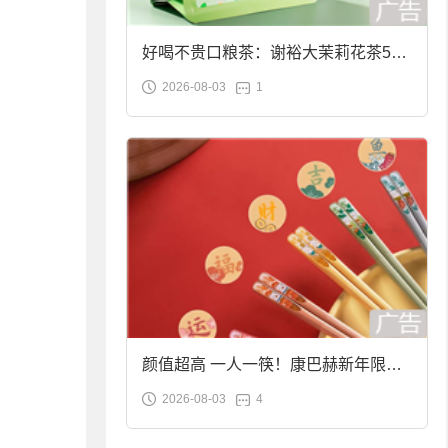
好喝不贵口粮茶：谢裕大茉莉花茶50g
2026-08-03
1
袋装9.9元到手
颜值超高 一人一筷！康巴赫新年限定
2026-08-03
4
合金筷子大促：19.9元