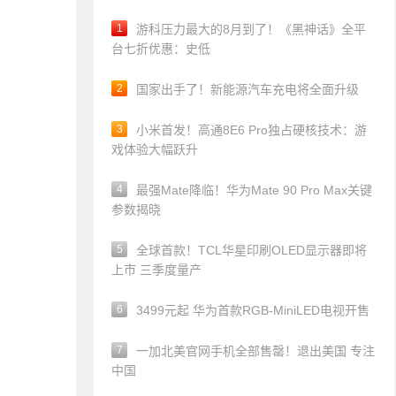
1
游科压力最大的8月到了！《黑神话》全平
台七折优惠：史低
2
国家出手了！新能源汽车充电将全面升级
3
小米首发！高通8E6 Pro独占硬核技术：游
戏体验大幅跃升
4
最强Mate降临！华为Mate 90 Pro Max关键
参数揭晓
5
全球首款！TCL华星印刷OLED显示器即将
上市 三季度量产
6
3499元起 华为首款RGB-MiniLED电视开售
7
一加北美官网手机全部售罄！退出美国 专注
中国