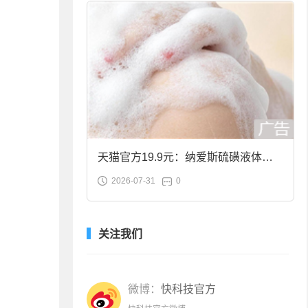
天猫官方19.9元：纳爱斯硫磺液体香
2026-07-31
0
皂2斤大促
关注我们
微博：
快科技官方