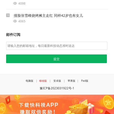
4098
撞脸张雪峰烧烤摊主走红 同样42岁也有女儿
10
4065
邮件订阅
电脑版
|
移动版
|
安卓版
|
苹果版
|
Pad版
豫ICP备2023031922号-1