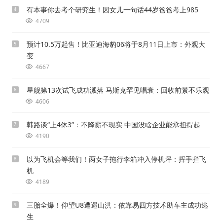
有本事你去考个研究生！因女儿一句话44岁爸爸考上985
4
4709
预计10.5万起售！比亚迪海豹06将于8月11日上市：外观大
5
变
4667
星舰第13次试飞成功溅落 马斯克罕见唱衰：回收前景不乐观
6
4606
韩路谈“上4休3”：不降薪不现实 中国没啥企业能承担得起
7
4190
以为飞机会等我们！两女子拖行李箱冲入停机坪：挥手拦飞
8
机
4189
三胎全爆！仰望U8遭遇山洪：依靠易四方技术助车主成功逃
9
生