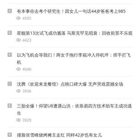
有本事你去考个研究生！因女儿一句话44岁爸爸考上985
4
4505
星舰第13次试飞成功溅落 马斯克罕见唱衰：回收前景不乐观
5
4423
以为飞机会等我们！两女子拖行李箱冲入停机坪：挥手拦飞
6
机
4046
沈腾《欢迎来龙餐馆》点映口碑大爆 无声哭戏震撼全场
7
3936
三胎全爆！仰望U8遭遇山洪：依靠易四方技术助车主成功逃
8
生
3929
撞脸张雪峰烧烤摊主走红 同样42岁也有女儿
9