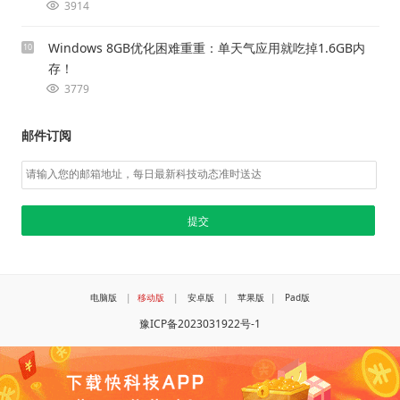
3914
Windows 8GB优化困难重重：单天气应用就吃掉1.6GB内
10
存！
3779
邮件订阅
电脑版
|
移动版
|
安卓版
|
苹果版
|
Pad版
豫ICP备2023031922号-1