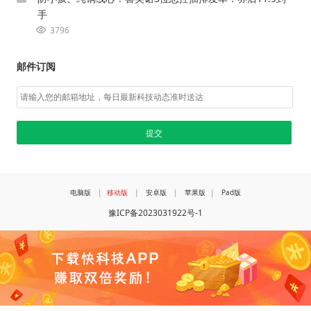
手
3796
邮件订阅
电脑版
|
移动版
|
安卓版
|
苹果版
|
Pad版
豫ICP备2023031922号-1