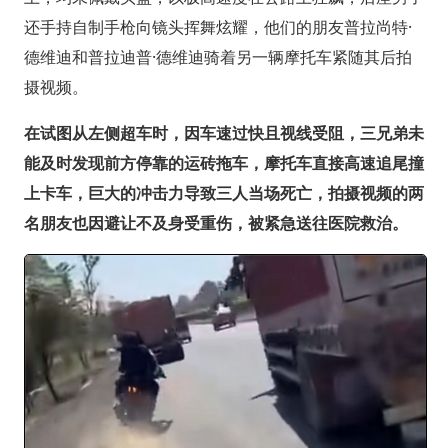
还手持自制手枪向镜头挥舞炫耀，他们的朋友普拉尚特·
德维迪和普拉迪普·德维迪骑着另一辆摩托车紧随其后拍
摄视频。
在试图从左侧超车时，因车速过快且视线受阻，三兄弟未
能及时发现前方停靠的运砖拖车，摩托车直接高速追尾撞
上卡车，巨大的冲击力导致三人当场死亡，拍摄视频的两
名朋友也因避让不及身受重伤，被紧急送往医院救治。