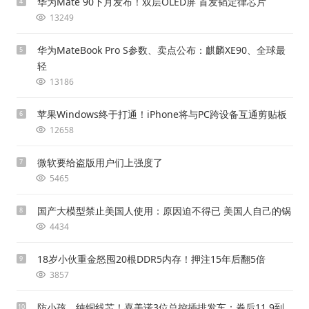
华为Mate 90下月发布！双层OLED屏 首发韬定律芯片
4
13249
华为MateBook Pro S参数、卖点公布：麒麟XE90、全球最
5
轻
13186
苹果Windows终于打通！iPhone将与PC跨设备互通剪贴板
6
12658
微软要给盗版用户们上强度了
7
5465
国产大模型禁止美国人使用：原因迫不得已 美国人自己的锅
8
4434
18岁小伙重金怒囤20根DDR5内存！押注15年后翻5倍
9
3857
防小孩、纯铜线芯！喜美诺3位总控插排发车：券后11.9到
10