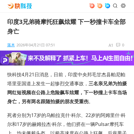
印度3兄弟骑摩托狂飙炫耀 下一秒撞卡车全部
身亡
落木
2026年04月21日 07:51
0
快科技4月21日消息，日前，印度中央邦毛甘杰县帕尼帕
塔里亚国道上发生一起惨烈交通事故，
三名亲兄弟为拍摄
网红短视频在公路上危险飙车炫耀，下一秒撞上卡车当场
身亡，另有两名跟随拍摄的朋友受重伤
。
死者分别为17岁的乌帕拉克什·科尔、22岁的阿姆里什·科
尔和17岁的赫姆拉杰·科尔，他们挤在一辆Pulsar摩托车
上，均未佩戴头盔，以极高速度在公路上狂飙，后座男子