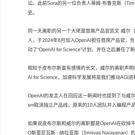
讼。此前Sora的另一位负责人蒂姆·布鲁克斯（Tim
史。
同一天离职的另一个大佬是首席产品官凯文·威尔（Kevin
人，于2024年6月加入OpenAI担任首席产品官，
动了“OpenAI for Science”计划，并在之后
相较于皮布尔斯富有感情的长文，威尔的离职声明相
AI for Science，加速科学发展将是我们推动
OpenAI的发言人在回应这一新闻时也提到了与威
sm取消独立产品线，原来的10人团队并入编程产品C
如果说皮布尔斯和威尔的离职都是OpenAI在砍
O斯里尼瓦斯 · 纳拉亚南（Srinivas Naraya