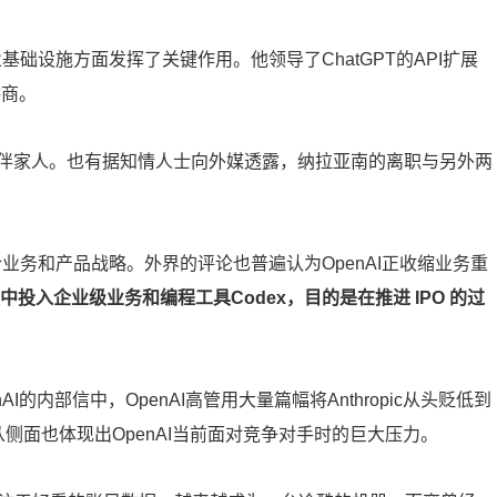
基础设施方面发挥了关键作用。他领导了ChatGPT的API扩展
供商。
伴家人。也有据知情人士向外媒透露，纳拉亚南的离职与另外两
合业务和产品战略。外界的评论也普遍认为OpenAI正收缩业务重
中投入企业级业务和编程工具Codex，目的是在推进 IPO 的过
的内部信中，OpenAI高管用大量篇幅将Anthropic从头贬低到
从侧面也体现出OpenAI当前面对竞争对手时的巨大压力。