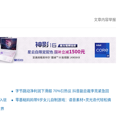
文章内容举报
字节跳动净利润下滑超 70%引热议 抖音副总裁李亮紧急回
应
入驻
零基础妈妈带9岁女儿自制游戏：语音素材+灵光迭代轻松搞
定
世界