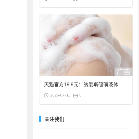
合金筷子大促：19.9元
天猫官方19.9元：纳爱斯硫磺液体香
2026-07-31
0
皂2斤大促
关注我们