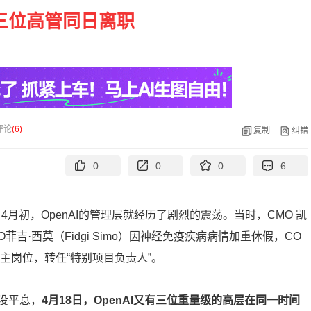
AI三位高管同日离职
评论
(
6
)
复制
纠错
0
0
0
6
4月初，OpenAI的管理层就经历了剧烈的震荡。当时，CMO 凯
EO菲吉·西莫（Fidgi Simo）因神经免疫疾病病情加重休假，CO
离运营主岗位，转任“特别项目负责人”。
没平息，
4月18日，OpenAI又有三位重量级的高层在同一时间