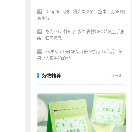
8
DeepSeek预告将大幅涨价：整体上调API服
务定价
9
华为回应“竹知了”事件 微博CEO转发黑手脉
络：细思极恐！
10
35岁女子1天喝5瓶可乐 坚持了15年后：结
果让人很害怕的说
好物推荐
换一波