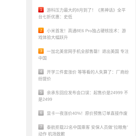
1
游科压力最大的8月到了！《黑神话》全平
台七折优惠：史低
2
小米首发！高通8E6 Pro独占硬核技术：游
戏体验大幅跃升
3
一加北美官网手机全部售罄！退出美国 专注
中国
4
开学三件套涨价 等等看的人失算了：厂商纷
纷提价
5
余承东回应发布会口误：起售价是24999 不
是2499
6
显卡一夜涨价40%！原价预售订单直接作废
7
泰航拒载22名中国乘客 安保人员做“拉眼角”
动作 机场致歉