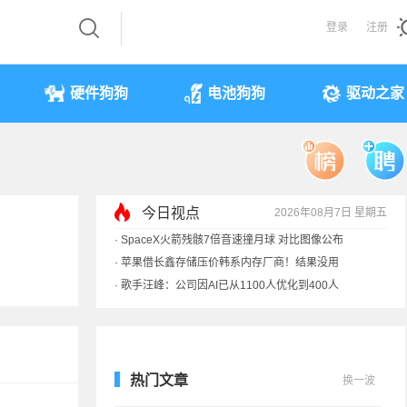
登录
注册
硬件狗狗
电池狗狗
驱动之家
今日视点
2026年08月7日 星期五
·
SpaceX火箭残骸7倍音速撞月球 对比图像公布
·
苹果借长鑫存储压价韩系内存厂商！结果没用
·
歌手汪峰：公司因AI已从1100人优化到400人
·
索尼旗舰电视上市：115寸、149999元
热门文章
换一波