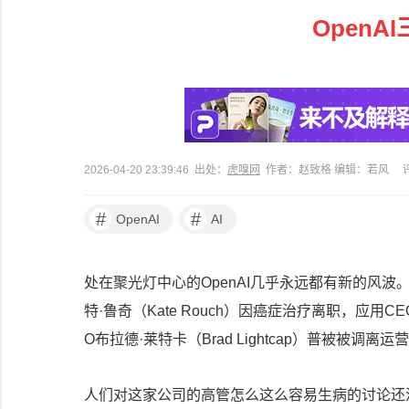
Open
2026-04-20 23:39:46 出处：
虎嗅网
作者：赵致格 编辑：若风
#
#
OpenAI
AI
处在聚光灯中心的OpenAI几乎永远都有新的风波。
特·鲁奇（Kate Rouch）因癌症治疗离职，应用C
O布拉德·莱特卡（Brad Lightcap）普被被调
人们对这家公司的高管怎么这么容易生病的讨论还