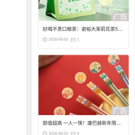
好喝不贵口粮茶：谢裕大茉莉花茶50g
2026-08-03
1
袋装9.9元到手
颜值超高 一人一筷！康巴赫新年限定
2026-08-03
4