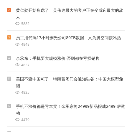
黄仁勋开始焦虑了！英伟达最大的客户正在变成它最大的敌
2
人
5882
员工用代码17小时删光公司89TB数据：只为腾空间接私活
3
4848
余承东：手机要大规模涨价 否则都在亏损销售
4
4837
美国不查中国AI了！特朗普闭门会通知硅谷：中国大模型免
5
测
4835
手机不涨价都是亏本卖！余承东将24999新品报成2499 瞎激
6
动
4479