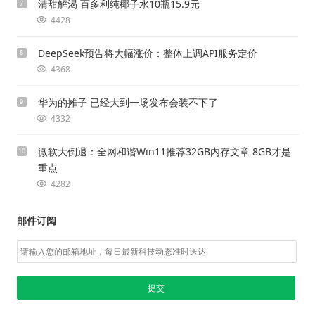
清甜解渴 百多利纯椰子水10瓶15.9元
7
4428
DeepSeek预告将大幅涨价：整体上调API服务定价
8
4368
华为的摊子 已经大到一场发布会装不下了
9
4332
微软大倒退：全网和谐Win11推荐32GB内存文章 8GB才是
10
重点
4282
邮件订阅