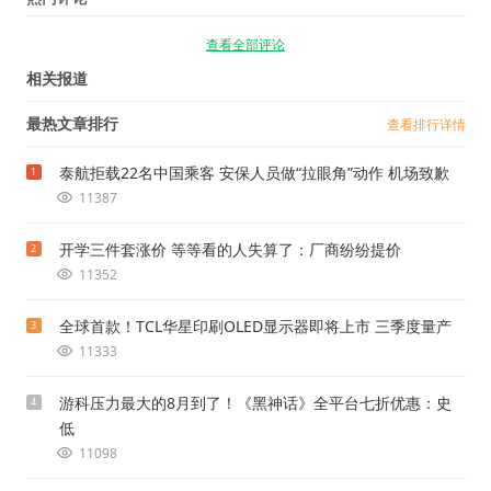
查看全部评论
相关报道
最热文章排行
查看排行详情
泰航拒载22名中国乘客 安保人员做“拉眼角”动作 机场致歉
1
11387
开学三件套涨价 等等看的人失算了：厂商纷纷提价
2
11352
全球首款！TCL华星印刷OLED显示器即将上市 三季度量产
3
11333
游科压力最大的8月到了！《黑神话》全平台七折优惠：史
4
低
11098