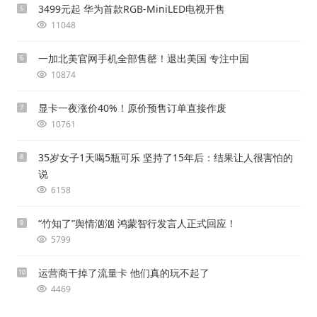
3499元起 华为首款RGB-MiniLED电视开售
5
11048
一加北美官网手机全部售罄！退出美国 专注中国
6
10874
显卡一夜涨价40%！原价预售订单直接作废
7
10761
35岁女子1天喝5瓶可乐 坚持了15年后：结果让人很害怕的
8
说
6158
“竹知了”舆情汹汹 鸿蒙智行发言人正式回应！
9
5799
运营商干掉了流量卡 他们真的玩不起了
10
4469