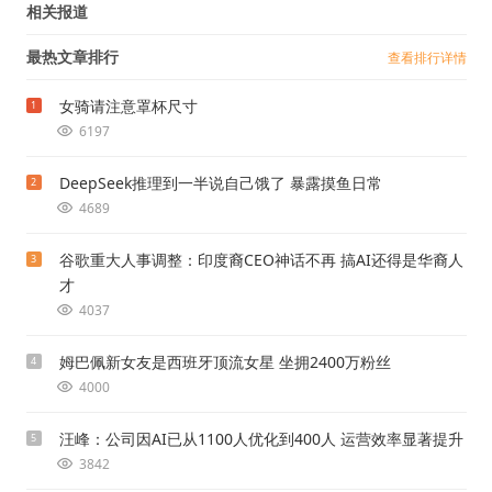
相关报道
最热文章排行
查看排行详情
女骑请注意罩杯尺寸
1
6197
DeepSeek推理到一半说自己饿了 暴露摸鱼日常
2
4689
谷歌重大人事调整：印度裔CEO神话不再 搞AI还得是华裔人
3
才
4037
姆巴佩新女友是西班牙顶流女星 坐拥2400万粉丝
4
4000
汪峰：公司因AI已从1100人优化到400人 运营效率显著提升
5
3842