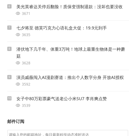
美光英睿达关停后翻脸！质保变强制退款：没坏也要没收
6
3671
七夕将至 德芙巧克力心语礼盒大促：19.9元到手
7
3635
潜伏地下几千年、体重3万吨！地球上最重生物体是一种蘑
8
菇
3628
演员戚薇闯入AI漫剧赛道：推出个人数字分身 开放AI授权
9
3592
女子中80万彩票豪气送老公小米SU7 李肖爽点赞
10
3539
邮件订阅