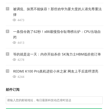
被调侃、抹黑不能纵容！那些劝华为要大度的人请先尊重法
7
律
4473
一条指令跑了62秒！x86最慢指令耻辱榜出炉：CPU当场自
8
闭
4413
等的就是这一天：内存开始杀价 SK海力士HBM低价抢订单
9
4278
REDMI K100 Pro真机进驻小米之家 网友上手后直呼漂亮
10
4244
邮件订阅