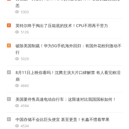
恙
5303
英特尔终于掏出了压箱底的技术！CPU不用再干苦力
2
5126
破除美国制裁！华为5G手机海外回归：有国外花粉到激动不
3
行
5029
8月11日上映你看吗！沈腾主演大片口碑解禁 有人看完称泪
4
崩
4660
美国要停售高速电动自行车：这限速对比我国国标如何！
5
4594
中国存储不会比巨头便宜 甚至更贵！长鑫不惯着苹果
6
4534