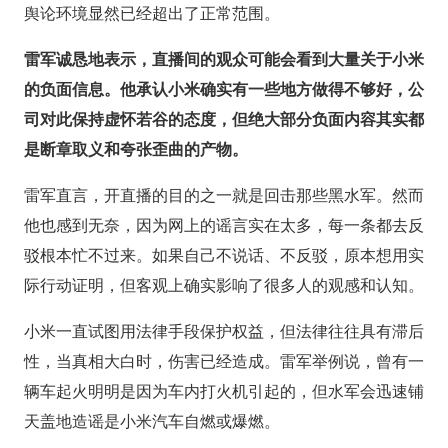
舆论环境显然已经超出了正常范围。
雷军诚恳地表示，直播间的观众可能会看到大量关于小米
的负面信息。他承认小米确实有一些地方做得不够好，公
司对此保持虚怀若谷的态度，但绝大部分负面内容其实都
是断章取义和夸张歪曲的产物。
雷军直言，开直播的目的之一就是回击那些黑水军。然而
他也感到无奈，因为网上的谣言实在太多，每一条都去反
驳根本忙不过来。如果自己不说话、不反驳，原本想用实
际行动证明，但客观上确实影响了很多人的观感和认知。
小米一直试图用法律手段保护权益，但法律往往具有滞后
性，当真相大白时，伤害已经造成。雷军举例说，曾有一
辆车起火明明是因为车内打火机引起的，但水军会迅速铺
天盖地造谣是小米汽车自燃或爆燃。