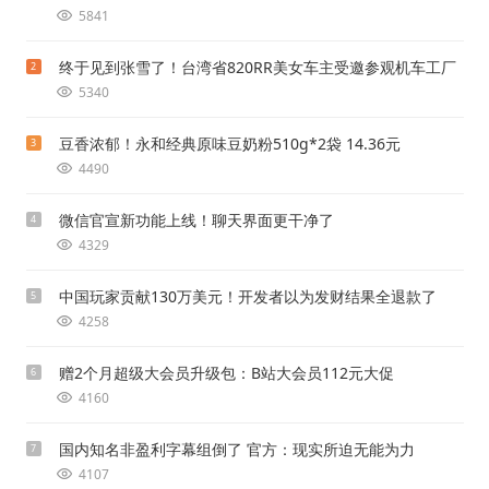
5841
终于见到张雪了！台湾省820RR美女车主受邀参观机车工厂
2
5340
豆香浓郁！永和经典原味豆奶粉510g*2袋 14.36元
3
4490
微信官宣新功能上线！聊天界面更干净了
4
4329
中国玩家贡献130万美元！开发者以为发财结果全退款了
5
4258
赠2个月超级大会员升级包：B站大会员112元大促
6
4160
国内知名非盈利字幕组倒了 官方：现实所迫无能为力
7
4107