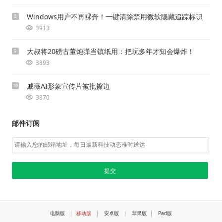
Windows用户不再裸奔！一键清除禁用微软隐藏追踪标识
8
3913
大叔将20磅古董炮弹当镇纸用：把玩多年才知会爆炸！
9
3893
戚薇AI形象宣传片被批擦边
10
3870
邮件订阅
电脑版
|
移动版
|
安卓版
|
苹果版
|
Pad版