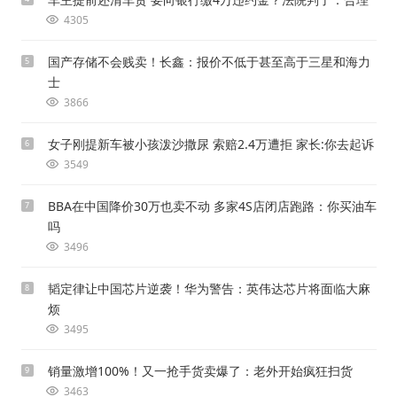
4305
国产存储不会贱卖！长鑫：报价不低于甚至高于三星和海力
5
士
3866
女子刚提新车被小孩泼沙撒尿 索赔2.4万遭拒 家长:你去起诉
6
3549
BBA在中国降价30万也卖不动 多家4S店闭店跑路：你买油车
7
吗
3496
韬定律让中国芯片逆袭！华为警告：英伟达芯片将面临大麻
8
烦
3495
销量激增100%！又一抢手货卖爆了：老外开始疯狂扫货
9
3463