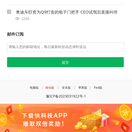
奥迪斥巨资为Q9打造的电子门把手 CEO试驾后直接叫停
10
3286
邮件订阅
电脑版
|
移动版
|
安卓版
|
苹果版
|
Pad版
豫ICP备2023031922号-1