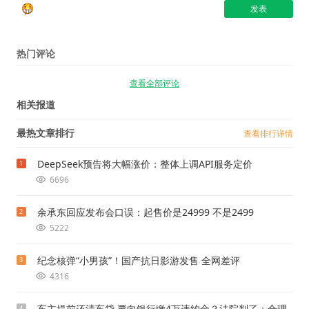
热门评论
查看全部评论
相关报道
最热文章排行
查看排行详情
DeepSeek预告将大幅涨价：整体上调API服务定价
1
6696
余承东回应发布会口误：起售价是24999 不是2499
2
5222
纪念核弹“小男孩”！国产抗日影游发售 全网差评
3
4316
车主提前还清车贷 要向银行缴4万违约金？法院判了：合理
4