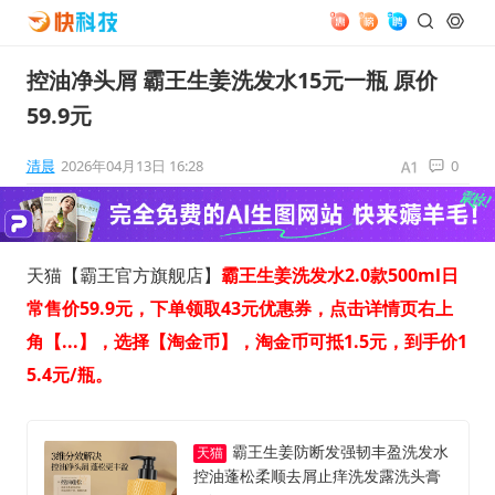
控油净头屑 霸王生姜洗发水15元一瓶 原价
59.9元
清晨
2026年04月13日 16:28
0
天猫【霸王官方旗舰店】
霸王生姜洗发水2.0款500ml日
常售价59.9元，下单领取43元优惠券，点击详情页右上
角【...】，选择【淘金币】，淘金币可抵1.5元，到手价1
5.4元/瓶。
霸王生姜防断发强韧丰盈洗发水
天猫
控油蓬松柔顺去屑止痒洗发露洗头膏