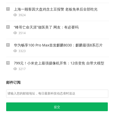
上海一顾客因大盘鸡含土豆报警 老板免单后全部吃光
7
3924
“峰哥亡命天涯”做医美了 网友：有必要吗
8
3514
华为畅享100 Pro Max首发麒麟8030：麒麟最强8系芯片
9
3323
799元！小米史上最强摄像机开售：12倍变焦 自带大模型
10
3217
邮件订阅