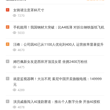
女骑请注意罩杯尺寸
1
7270
手机能用！我国钢材大突破：比A4纸薄 对折出钢铁版纸飞机
2
5033
汪峰：公司因AI已从1100人优化到400人 运营效率显著提升
3
4670
姆巴佩新女友是西班牙顶流女星 坐拥2400万粉丝
4
4475
就是监视器啊！大法不死 索尼中国开卖旗舰电视：149999
5
元
4289
演员戚薇闯入AI漫剧赛道：推出个人数字分身 开放AI授权
6
4078