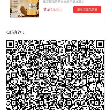
生姜控油防断发固发丰盈洗发水
券后15.4元
领取43元优惠券
广告
扫码直达：