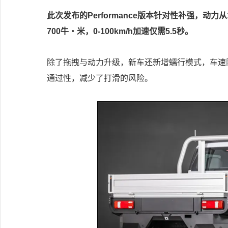
此次发布的Performance版本针对性补强，动力
700牛・米，0-100km/h加速仅需5.5秒。
除了拖拽与动力升级，新车还新增蠕行模式，车速限
通过性，减少了打滑的风险。