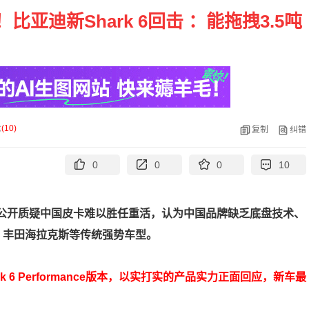
亚迪新Shark 6回击 ：能拖拽3.5吨
论
(
10
)
复制
纠错
0
0
0
10
利公开质疑中国皮卡难以胜任重活，认为中国品牌缺乏底盘技术、
r、丰田海拉克斯等传统强势车型。
6 Performance版本，以实打实的产品实力正面回应，新车最