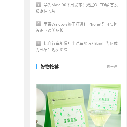
8
华为Mate 90下月发布！双层OLED屏 首发
韬定律芯片
9
苹果Windows终于打通！iPhone将与PC跨
设备互通剪贴板
10
比自行车都慢！电动车限速25km/h 为何成
为死结：现实唏嘘
好物推荐
换一波