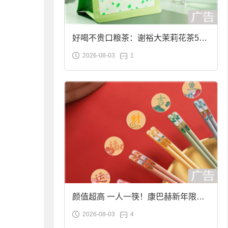
好喝不贵口粮茶：谢裕大茉莉花茶50g
2026-08-03
1
袋装9.9元到手
颜值超高 一人一筷！康巴赫新年限定
2026-08-03
4
合金筷子大促：19.9元