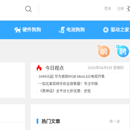
登录
注册
硬件狗狗
电池狗狗
驱动之家
今日视点
2026年08月6日 星期四
·
3499元起 华为首款RGB-MiniLED电视开售
·
一加北美官网手机全部售罄！专注中国
·
《黑神话》全平台七折优惠：史低
·
显卡一夜涨价40%！原价预售订单直接作废
热门文章
换一波