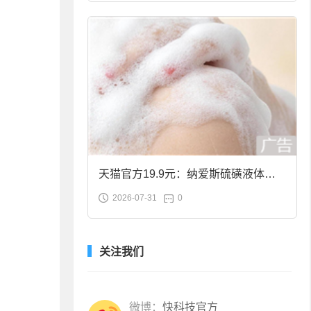
天猫官方19.9元：纳爱斯硫磺液体香
2026-07-31
0
皂2斤大促
关注我们
微博：
快科技官方