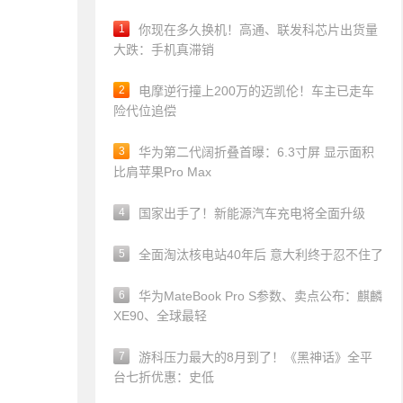
1
你现在多久换机！高通、联发科芯片出货量
大跌：手机真滞销
2
电摩逆行撞上200万的迈凯伦！车主已走车
险代位追偿
3
华为第二代阔折叠首曝：6.3寸屏 显示面积
比肩苹果Pro Max
4
国家出手了！新能源汽车充电将全面升级
5
全面淘汰核电站40年后 意大利终于忍不住了
6
华为MateBook Pro S参数、卖点公布：麒麟
XE90、全球最轻
7
游科压力最大的8月到了！《黑神话》全平
台七折优惠：史低