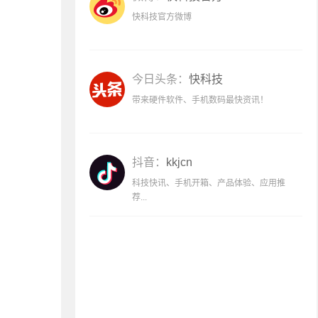
快科技官方微博
今日头条：
快科技
带来硬件软件、手机数码最快资讯！
抖音：
kkjcn
科技快讯、手机开箱、产品体验、应用推
荐...