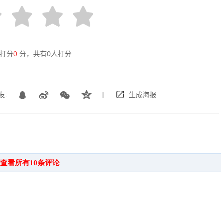
打分
0
分，共有
0
人打分
|
友:
生成海报