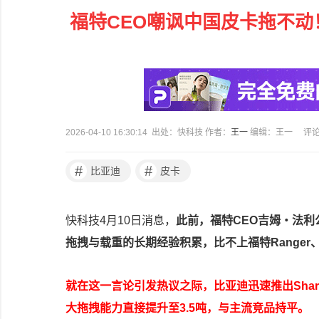
福特CEO嘲讽中国皮卡拖不动！比
2026-04-10 16:30:14 出处：快科技 作者：
王一
编辑：王一
评
#
#
比亚迪
皮卡
快科技4月10日消息，
此前，福特CEO吉姆・法
拖拽与载重的长期经验积累，比不上福特Range
就在这一言论引发热议之际，比亚迪迅速推出Shark 
大拖拽能力直接提升至3.5吨，与主流竞品持平。