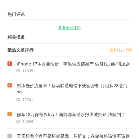
热门评论
查看全部评论
相关报道
最热文章排行
查看排行详情
iPhone 17本月要涨价：苹果供应链减产 供货压力瞬间加剧
1
11035
封杀低价流量卡！移动联通电信下便宜套餐 月租从28涨到
2
79
10741
修车18万保额仅6万！新能源车涉水报废遭拒赔 法院判了
3
10694
天天想着崩盘不是坏就是蠢！马斯克：存储价格该涨不该跌
4