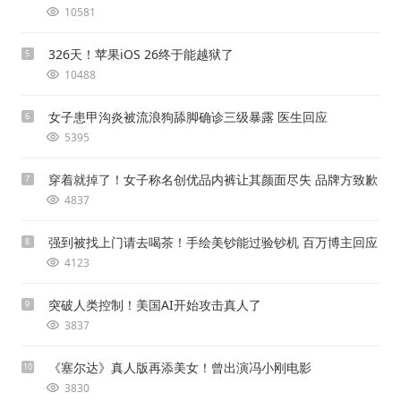
10581
326天！苹果iOS 26终于能越狱了
5
10488
女子患甲沟炎被流浪狗舔脚确诊三级暴露 医生回应
6
5395
穿着就掉了！女子称名创优品内裤让其颜面尽失 品牌方致歉
7
4837
强到被找上门请去喝茶！手绘美钞能过验钞机 百万博主回应
8
4123
突破人类控制！美国AI开始攻击真人了
9
3837
《塞尔达》真人版再添美女！曾出演冯小刚电影
10
3830