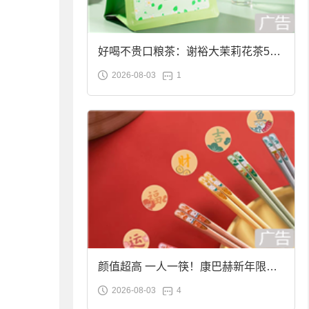
好喝不贵口粮茶：谢裕大茉莉花茶50g
2026-08-03
1
袋装9.9元到手
颜值超高 一人一筷！康巴赫新年限定
2026-08-03
4
合金筷子大促：19.9元