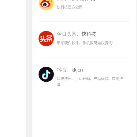
快科技官方微博
今日头条：
快科技
带来硬件软件、手机数码最快资讯！
抖音：
kkjcn
科技快讯、手机开箱、产品体验、应用推
荐...