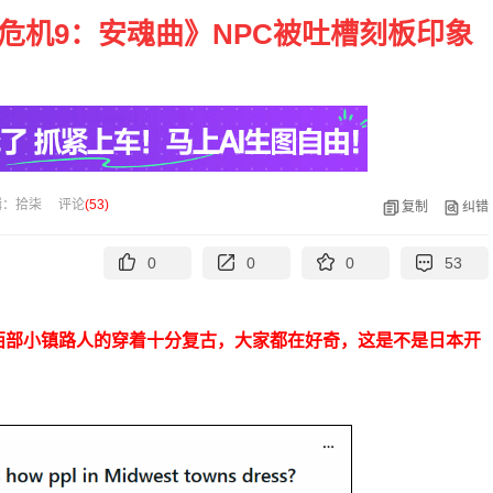
危机9：安魂曲》NPC被吐槽刻板印象
辑：拾柒
评论
(
53
)
复制
纠错
0
0
0
53
西部小镇路人的穿着十分复古，大家都在好奇，这是不是日本开