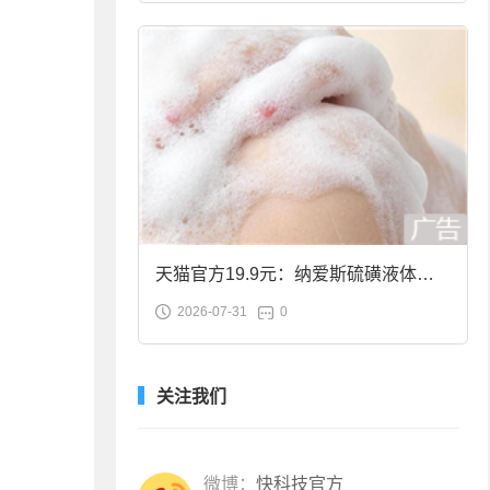
天猫官方19.9元：纳爱斯硫磺液体香
2026-07-31
0
皂2斤大促
关注我们
微博：
快科技官方