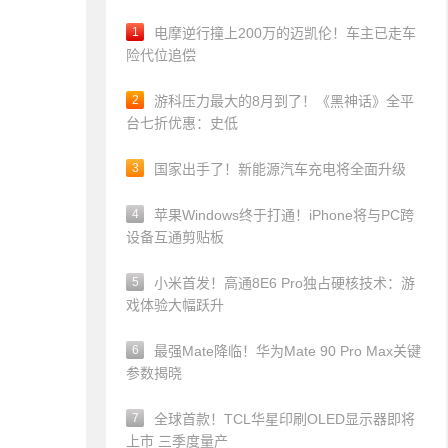
1
电摩逆行撞上200万的迈凯伦！车主已走车
险代位追偿
2
游科压力最大的8月到了！《黑神话》全平
台七折优惠：史低
3
国家出手了！新能源汽车充电将全面升级
4
苹果Windows终于打通！iPhone将与PC跨
设备互通剪贴板
5
小米首发！高通8E6 Pro独占硬核技术：游
戏体验大幅跃升
6
最强Mate降临！华为Mate 90 Pro Max关键
参数揭晓
7
全球首款！TCL华星印刷OLED显示器即将
上市 三季度量产