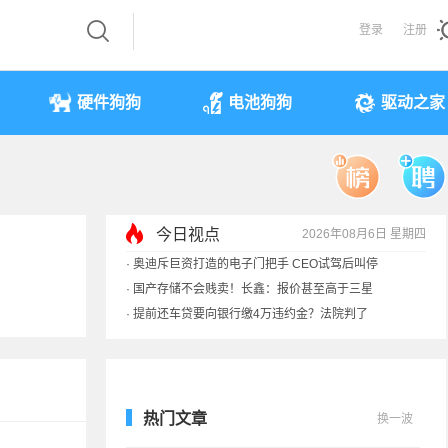
登录
注册
硬件狗狗
电池狗狗
驱动之家
今日视点
2026年08月6日 星期四
·
奥迪斥巨资打造的电子门把手 CEO试驾后叫停
·
国产存储不会贱卖！长鑫：报价甚至高于三星
·
提前还车贷要向银行缴4万违约金？法院判了
·
余承东回应发布会口误：起售价不是2499
热门文章
换一波