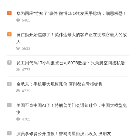
华为回应“竹知了”事件 微博CEO转发黑手脉络：细思极恐！
2
6465
黄仁勋开始焦虑了！英伟达最大的客户正在变成它最大的敌
3
人
5632
员工用代码17小时删光公司89TB数据：只为腾空间接私活
4
4773
余承东：手机要大规模涨价 否则都在亏损销售
5
4739
美国不查中国AI了！特朗普闭门会通知硅谷：中国大模型免
6
测
4705
演员李修贤公开道歉！曾骂周星驰没儿没女 没朋友
7