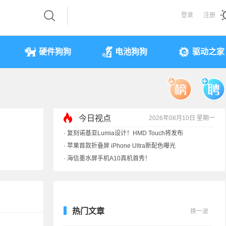
登录
注册
硬件狗狗
电池狗狗
驱动之家
今日视点
2026年08月10日 星期一
·
复刻诺基亚Lumia设计！HMD Touch将发布
·
苹果首款折叠屏 iPhone Ultra新配色曝光
·
海信墨水屏手机A10真机首秀！
·
马斯克也被骗！SpaceX火箭残骸撞月视频是假
热门文章
换一波