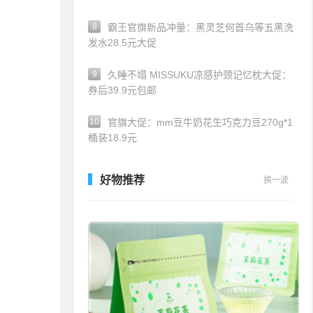
8
霸王官旗新品冲量：黑灵芝何首乌等五黑洗
发水28.5元大促
9
久睡不塌 MISSUKU凉感护颈记忆枕大促：
券后39.9元包邮
10
官旗大促：mm豆牛奶花生巧克力豆270g*1
桶装18.9元
好物推荐
换一波