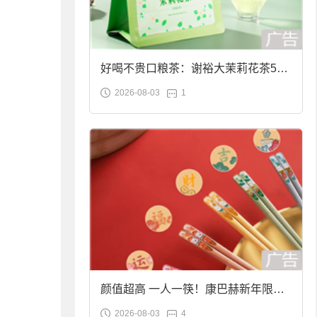
好喝不贵口粮茶：谢裕大茉莉花茶50g
2026-08-03
1
袋装9.9元到手
颜值超高 一人一筷！康巴赫新年限定
2026-08-03
4