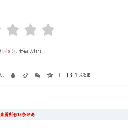
打分
0
分，共有
0
人打分
|
友:
生成海报