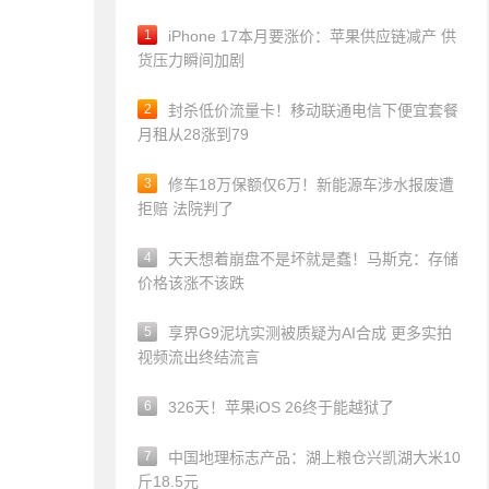
1
iPhone 17本月要涨价：苹果供应链减产 供
货压力瞬间加剧
2
封杀低价流量卡！移动联通电信下便宜套餐
月租从28涨到79
3
修车18万保额仅6万！新能源车涉水报废遭
拒赔 法院判了
4
天天想着崩盘不是坏就是蠢！马斯克：存储
价格该涨不该跌
5
享界G9泥坑实测被质疑为AI合成 更多实拍
视频流出终结流言
6
326天！苹果iOS 26终于能越狱了
7
中国地理标志产品：湖上粮仓兴凯湖大米10
斤18.5元