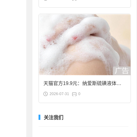
合金筷子大促：19.9元
天猫官方19.9元：纳爱斯硫磺液体香
2026-07-31
0
皂2斤大促
关注我们