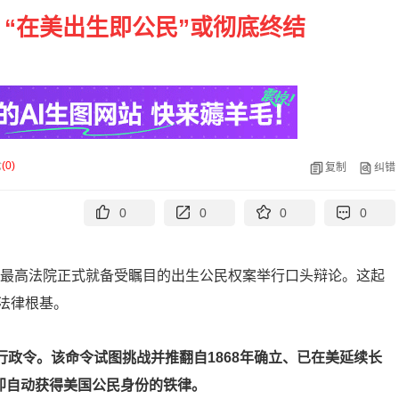
“在美出生即公民”或彻底终结
论
(
0
)
复制
纠错
0
0
0
0
国最高法院正式就备受瞩目的出生公民权案举行口头辩论。这起
法律根基。
行政令。该命令试图挑战并推翻自1868年确立、已在美延续长
即自动获得美国公民身份的铁律。