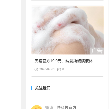
天猫官方19.9元：纳爱斯硫磺液体香
2026-07-31
0
皂2斤大促
关注我们
微博：
快科技官方