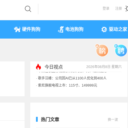
登录
注册
硬件狗狗
电池狗狗
驱动之家
今日视点
2026年08月8日 星期六
·
索尼旗舰电视上市：115寸、149999元
·
SpaceX火箭残骸7倍音速撞月球 对比图像公布
·
苹果借长鑫存储压价韩系内存厂商！结果没用
·
歌手汪峰：公司因AI已从1100人优化到400人
热门文章
换一波