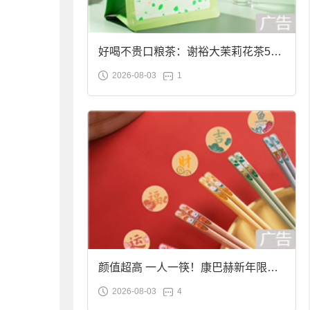
好喝不贵口粮茶：谢裕大茉莉花茶50g
2026-08-03
1
袋装9.9元到手
颜值超高 一人一筷！康巴赫新年限定
2026-08-03
4
合金筷子大促：19.9元