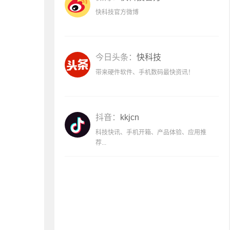
快科技官方微博
今日头条：
快科技
带来硬件软件、手机数码最快资讯！
抖音：
kkjcn
科技快讯、手机开箱、产品体验、应用推
荐...