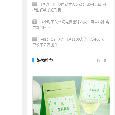
8
手机能用！我国钢材大突破：比A4纸薄 对
折出钢铁版纸飞机
9
24小时不关空调电费能降六成！网友吵翻 电
力部门回应
10
汪峰：公司因AI已从1100人优化到400人 运
营效率显著提升
好物推荐
换一波