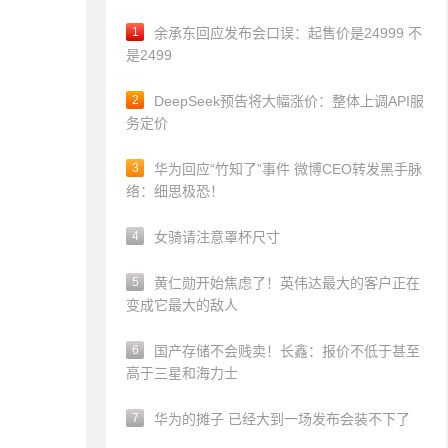
1
余承东回应发布会口误：起售价是24999 不
是2499
2
DeepSeek预告将大幅涨价：整体上调API服
务定价
3
华为回应“竹知了”事件 微博CEO转发黑手脉
络：细思极恐！
4
女骑请注意罩杯尺寸
5
黄仁勋开始焦虑了！英伟达最大的客户正在
变成它最大的敌人
6
国产存储不会贱卖！长鑫：报价不低于甚至
高于三星和海力士
7
华为的摊子 已经大到一场发布会装不下了