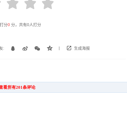
打分
0
分，共有
0
人打分
|
友:
生成海报