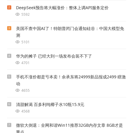
DeepSeek预告将大幅涨价：整体上调API服务定价
2
5592
美国不查中国AI了！特朗普闭门会通知硅谷：中国大模型免
3
测
5101
华为的摊子 已经大到一场发布会装不下了
4
4701
手机不涨价都是亏本卖！余承东将24999新品报成2499 瞎激
5
动
4655
清甜解渴 百多利纯椰子水10瓶15.9元
6
4568
微软大倒退：全网和谐Win11推荐32GB内存文章 8GB才是
7
重点