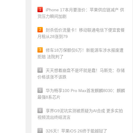
1
iPhone 17本月要涨价：苹果供应链减产 供
货压力瞬间加剧
2
封杀低价流量卡！移动联通电信下便宜套餐
月租从28涨到79
3
修车18万保额仅6万！新能源车涉水报废遭
拒赔 法院判了
4
天天想着崩盘不是坏就是蠢！马斯克：存储
价格该涨不该跌
5
华为畅享100 Pro Max首发麒麟8030：麒麟
最强8系芯片
6
享界G9泥坑实测被质疑为AI合成 更多实拍
视频流出终结流言
7
326天！苹果iOS 26终于能越狱了