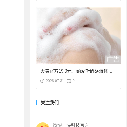
天猫官方19.9元：纳爱斯硫磺液体香
2026-07-31
0
皂2斤大促
关注我们
微博：
快科技官方