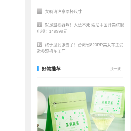
8
女骑请注意罩杯尺寸
9
就是监视器啊！大法不死 索尼中国开卖旗舰
电视：149999元
10
终于见到张雪了！台湾省820RR美女车主受
邀参观机车工厂
好物推荐
换一波