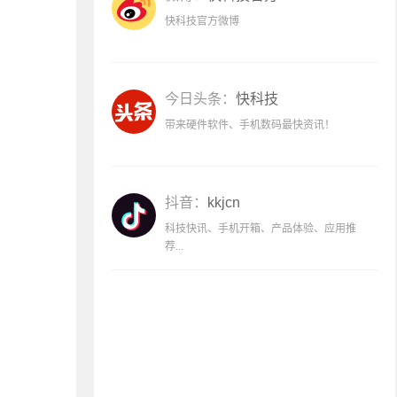
快科技官方微博
今日头条：
快科技
带来硬件软件、手机数码最快资讯！
抖音：
kkjcn
科技快讯、手机开箱、产品体验、应用推
荐...