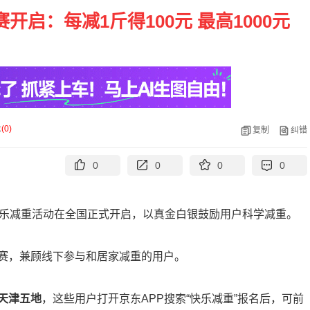
启：每减1斤得100元 最高1000元
论
(
0
)
复制
纠错
0
0
0
0
快乐减重活动在全国正式开启，以真金白银鼓励用户科学减重。
赛，兼顾线下参与和居家减重的用户。
天津五地
，这些用户打开京东APP搜索“快乐减重”报名后，可前