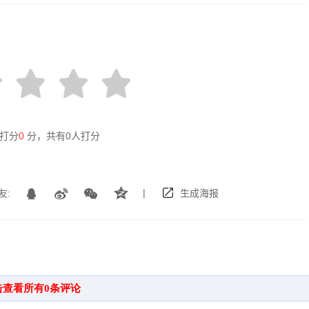
打分
0
分，共有
0
人打分
|
友:
生成海报