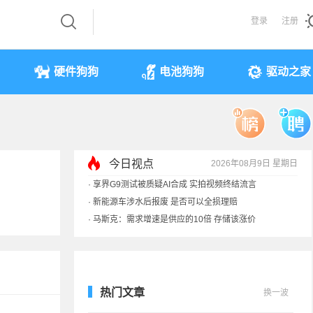
登录
注册
硬件狗狗
电池狗狗
驱动之家
·
享界G9测试被质疑AI合成 实拍视频终结流言
·
新能源车涉水后报废 是否可以全损理赔
今日视点
2026年08月9日 星期日
·
马斯克：需求增速是供应的10倍 存储该涨价
·
iPhone 17本月或调价：苹果供应链减产30%
热门文章
换一波