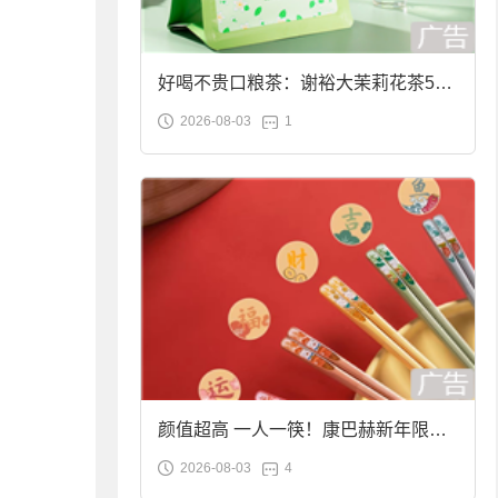
好喝不贵口粮茶：谢裕大茉莉花茶50g
2026-08-03
1
袋装9.9元到手
颜值超高 一人一筷！康巴赫新年限定
2026-08-03
4
合金筷子大促：19.9元