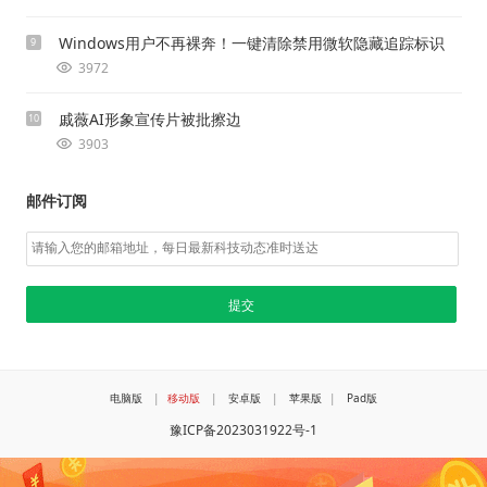
Windows用户不再裸奔！一键清除禁用微软隐藏追踪标识
9
3972
戚薇AI形象宣传片被批擦边
10
3903
邮件订阅
电脑版
|
移动版
|
安卓版
|
苹果版
|
Pad版
豫ICP备2023031922号-1