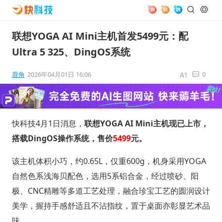
联想YOGA AI Mini主机首发5499元：配
Ultra 5 325、DingOS系统
鹿角
2026年04月01日 16:06
0
快科技4月1日消息，
联想YOGA AI Mini主机现已上市，
搭载DingOS操作系统，售价
5499
元。
该主机体积小巧，约0.65L，仅重600g，机身采用YOGA
自然色系浅海贝配色，选用5系铝合金，经过喷砂、阳
极、CNC精雕等多道工艺处理，融合珍宝工艺的圆润设计
美学，握持手感舒适且不沾指纹，置于桌面亦彰显艺术品
味。