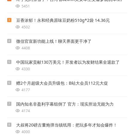
5451
豆香浓郁！永和经典原味豆奶粉510g*2袋 14.36元
3
4502
微信官宣新功能上线！聊天界面更干净了
4
4408
中国玩家贡献130万美元！开发者以为发财结果全退款了
5
4330
赠2个月超级大会员升级包：B站大会员112元大促
6
4177
国内知名非盈利字幕组倒了 官方：现实所迫无能为力
7
4174
大叔将20磅古董炮弹当镇纸用：把玩多年才知会爆炸！
8
4000