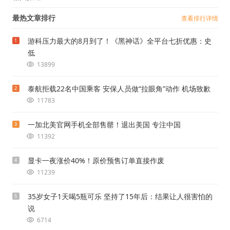
最热文章排行
查看排行详情
游科压力最大的8月到了！《黑神话》全平台七折优惠：史
1
低
13899
泰航拒载22名中国乘客 安保人员做“拉眼角”动作 机场致歉
2
11783
一加北美官网手机全部售罄！退出美国 专注中国
3
11392
显卡一夜涨价40%！原价预售订单直接作废
4
11239
35岁女子1天喝5瓶可乐 坚持了15年后：结果让人很害怕的
5
说
6714