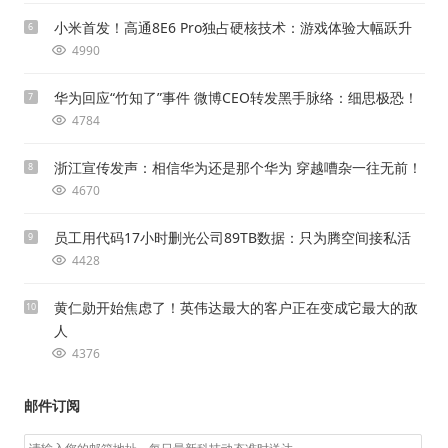
小米首发！高通8E6 Pro独占硬核技术：游戏体验大幅跃升
6
4990
华为回应“竹知了”事件 微博CEO转发黑手脉络：细思极恐！
7
4784
浙江宣传发声：相信华为还是那个华为 穿越嘈杂一往无前！
8
4670
员工用代码17小时删光公司89TB数据：只为腾空间接私活
9
4428
黄仁勋开始焦虑了！英伟达最大的客户正在变成它最大的敌
10
人
4376
邮件订阅