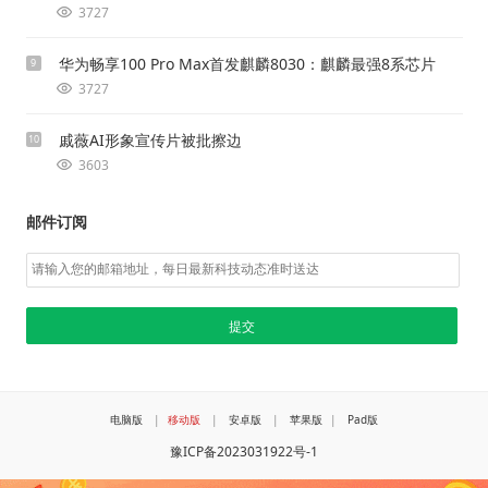
3727
华为畅享100 Pro Max首发麒麟8030：麒麟最强8系芯片
9
3727
戚薇AI形象宣传片被批擦边
10
3603
邮件订阅
电脑版
|
移动版
|
安卓版
|
苹果版
|
Pad版
豫ICP备2023031922号-1