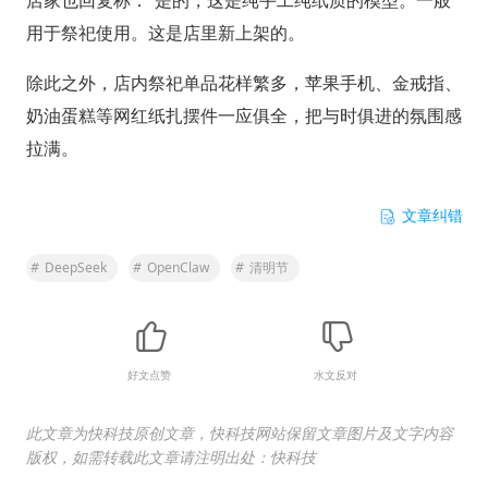
用于祭祀使用。这是店里新上架的。
除此之外，店内祭祀单品花样繁多，苹果手机、金戒指、
奶油蛋糕等网红纸扎摆件一应俱全，把与时俱进的氛围感
拉满。
文章纠错
#
DeepSeek
#
OpenClaw
#
清明节
好文点赞
水文反对
此文章为快科技原创文章，快科技网站保留文章图片及文字内容
版权，如需转载此文章请注明出处：快科技