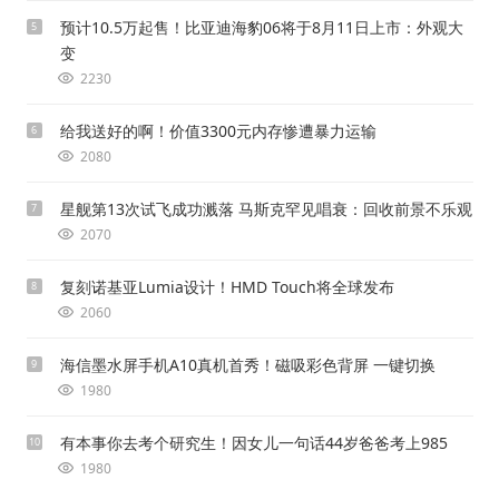
预计10.5万起售！比亚迪海豹06将于8月11日上市：外观大
5
变
2230
给我送好的啊！价值3300元内存惨遭暴力运输
6
2080
星舰第13次试飞成功溅落 马斯克罕见唱衰：回收前景不乐观
7
2070
复刻诺基亚Lumia设计！HMD Touch将全球发布
8
2060
海信墨水屏手机A10真机首秀！磁吸彩色背屏 一键切换
9
1980
有本事你去考个研究生！因女儿一句话44岁爸爸考上985
10
1980