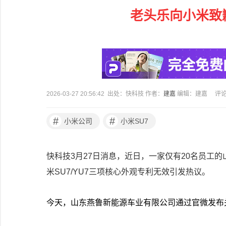
老头乐向小米致
2026-03-27 20:56:42 出处：快科技 作者：
建嘉
编辑：建嘉
评
#
#
小米公司
小米SU7
快科技3月27日消息，近日，一家仅有20名员工
米SU7/YU7三项核心外观专利无效引发热议。
今天，山东燕鲁新能源车业有限公司通过官微发布