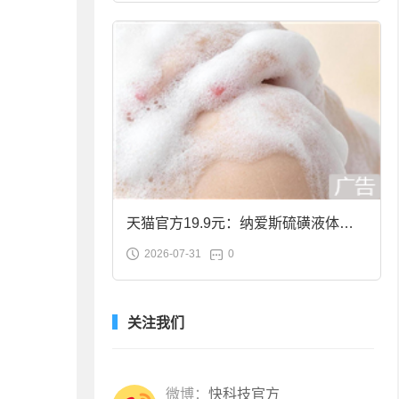
天猫官方19.9元：纳爱斯硫磺液体香
2026-07-31
0
皂2斤大促
关注我们
微博：
快科技官方