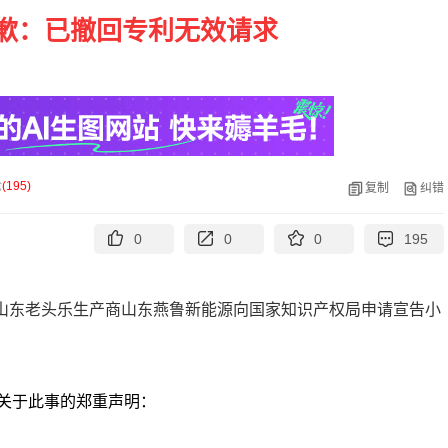
歉：已撤回专利无效请求
论
(
195
)
复制
纠错
0
0
0
195
的山东老头乐生产商山东燕鲁新能源向国家知识产权局申请宣告小
关于此事的郑重声明：