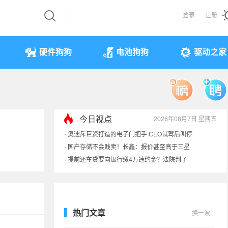
登录
注册
硬件狗狗
电池狗狗
驱动之家
今日视点
2026年08月7日 星期五
·
奥迪斥巨资打造的电子门把手 CEO试驾后叫停
·
国产存储不会贱卖！长鑫：报价甚至高于三星
·
提前还车贷要向银行缴4万违约金？法院判了
·
余承东回应发布会口误：起售价不是2499
热门文章
换一波