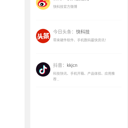
快科技官方微博
今日头条：
快科技
带来硬件软件、手机数码最快资讯！
抖音：
kkjcn
科技快讯、手机开箱、产品体验、应用推
荐...