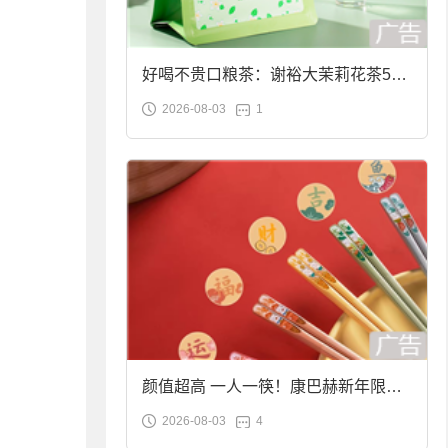
好喝不贵口粮茶：谢裕大茉莉花茶50g
2026-08-03
1
袋装9.9元到手
颜值超高 一人一筷！康巴赫新年限定
2026-08-03
4
合金筷子大促：19.9元