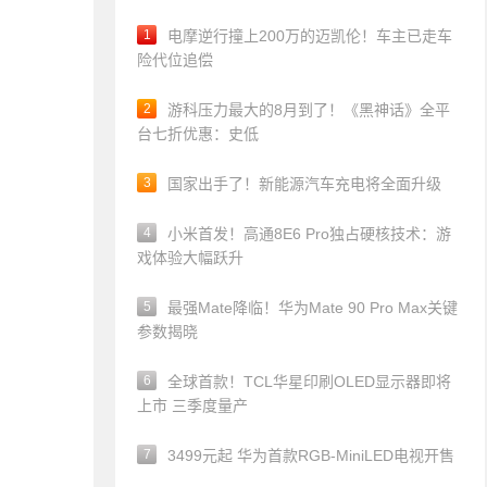
1
电摩逆行撞上200万的迈凯伦！车主已走车
险代位追偿
2
游科压力最大的8月到了！《黑神话》全平
台七折优惠：史低
3
国家出手了！新能源汽车充电将全面升级
4
小米首发！高通8E6 Pro独占硬核技术：游
戏体验大幅跃升
5
最强Mate降临！华为Mate 90 Pro Max关键
参数揭晓
6
全球首款！TCL华星印刷OLED显示器即将
上市 三季度量产
7
3499元起 华为首款RGB-MiniLED电视开售