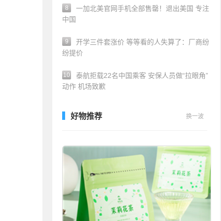
8
一加北美官网手机全部售罄！退出美国 专注
中国
9
开学三件套涨价 等等看的人失算了：厂商纷
纷提价
10
泰航拒载22名中国乘客 安保人员做“拉眼角”
动作 机场致歉
好物推荐
换一波