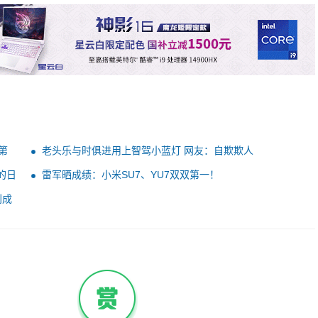
第
老头乐与时俱进用上智驾小蓝灯 网友：自欺欺人
的日
雷军晒成绩：小米SU7、YU7双双第一！
利成