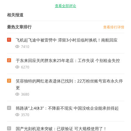
查看全部评论
相关报道
最热文章排行
查看排行详情
飞机起飞途中被雷劈中 滞留3小时后临时换机！南航回应
1
7410
于东来回应关闭胖东来25年老店：工作失误 个别租金失控
2
6270
笑容独特的网红老表遗体已找到：22万粉丝账号宣布永久停
3
更
3680
韩路谈“上4休3”：不降薪不现实 中国没啥企业能承担得起
4
3570
国产光刻机迎来突破：已获验证 可大规模使用了！
5