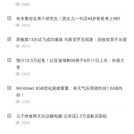
3480
有本事你去考个研究生！因女儿一句话44岁爸爸考上985
6
3050
星舰第13次试飞成功溅落 马斯克罕见唱衰：回收前景不乐观
7
3010
预计10.5万起售！比亚迪海豹06将于8月11日上市：外观大
8
变
2950
Windows 8GB优化困难重重：单天气应用就吃掉1.6GB内
9
存！
2700
儿子绝食两天抗议砸电脑 父亲花2.3万道歉买新机
10
2650