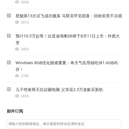
3050
星舰第13次试飞成功溅落 马斯克罕见唱衰：回收前景不乐观
7
3010
预计10.5万起售！比亚迪海豹06将于8月11日上市：外观大
8
变
2950
Windows 8GB优化困难重重：单天气应用就吃掉1.6GB内
9
存！
2700
儿子绝食两天抗议砸电脑 父亲花2.3万道歉买新机
10
2650
邮件订阅