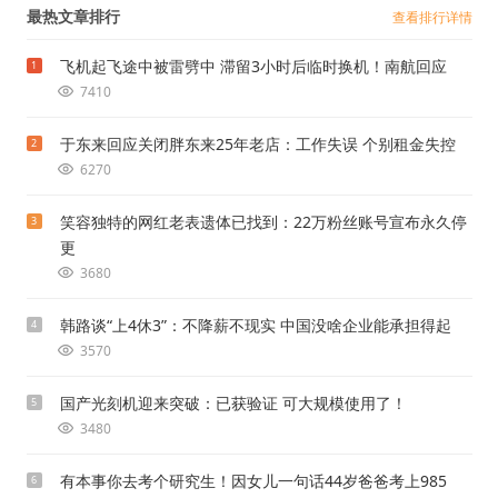
最热文章排行
查看排行详情
飞机起飞途中被雷劈中 滞留3小时后临时换机！南航回应
1
7410
于东来回应关闭胖东来25年老店：工作失误 个别租金失控
2
6270
笑容独特的网红老表遗体已找到：22万粉丝账号宣布永久停
3
更
3680
韩路谈“上4休3”：不降薪不现实 中国没啥企业能承担得起
4
3570
国产光刻机迎来突破：已获验证 可大规模使用了！
5
3480
有本事你去考个研究生！因女儿一句话44岁爸爸考上985
6