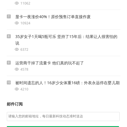
11062
显卡一夜涨价40%！原价预售订单直接作废
7
10924
35岁女子1天喝5瓶可乐 坚持了15年后：结果让人很害怕的
8
说
6372
运营商干掉了流量卡 他们真的玩不起了
9
4578
被时间遗忘的人！16岁少女体重16磅：外表永远停在婴儿期
10
4210
邮件订阅