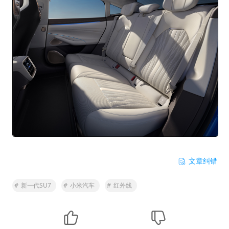
文章纠错
#
新一代SU7
#
小米汽车
#
红外线