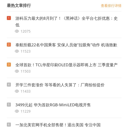
最热文章排行
查看排行详情
游科压力最大的8月到了！《黑神话》全平台七折优惠：史
1
低
12075
泰航拒载22名中国乘客 安保人员做“拉眼角”动作 机场致歉
2
11523
全球首款！TCL华星印刷OLED显示器即将上市 三季度量产
3
11503
开学三件套涨价 等等看的人失算了：厂商纷纷提价
4
11433
3499元起 华为首款RGB-MiniLED电视开售
5
11229
一加北美官网手机全部售罄！退出美国 专注中国
6